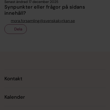
Senast ändrad 17 december 2025
Synpunkter eller frågor på sidans
innehåll?
mora.forsamling@svenskakyrkan.se
Dela
Tillbaka till toppen
Tillbaka till innehållet
Kontakt
Kalender