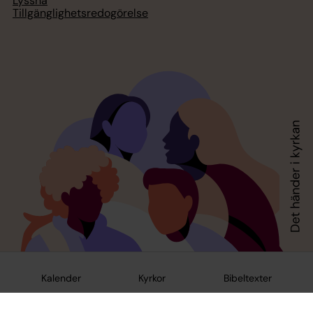
Lyssna
Tillgänglighetsredogörelse
Kalender
Kyrkor
Bibeltexter