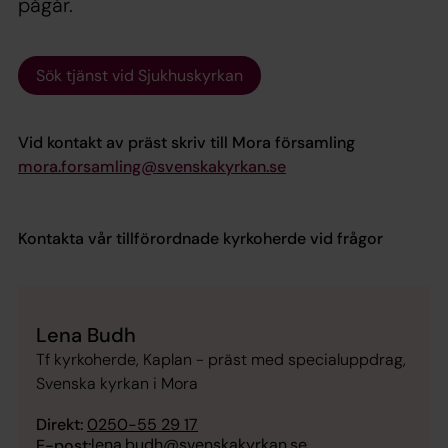
pågår.
Sök tjänst vid Sjukhuskyrkan
Vid kontakt av präst skriv till Mora församling
mora.forsamling@svenskakyrkan.se
Kontakta vår tillförordnade kyrkoherde vid frågor
Lena Budh
Tf kyrkoherde, Kaplan - präst med specialuppdrag,
Svenska kyrkan i Mora
Direkt:
0250-55 29 17
lena.budh@svenskakyrkan.se
E-post: