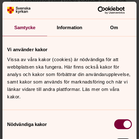
Bertil Andersson samt Fredrik Sjöstedt sjunger och
spelar. Pär Lundberg, Birgitta Ekängen. I samarbete
med Väse hembygdsförening.
Samtycke
Information
Om
Välkommen på gudstjänst
Vi använder kakor
Vi önskar er varmt välkomna på gudstjänst och andakt i
Vissa av våra kakor (cookies) är nödvändiga för att
våra kyrkor. Här hittar ni månadens gudstjänster.
webbplatsen ska fungera. Här finns också kakor för
analys och kakor som förbättrar din användarupplevelse,
Öppen förskola, Skattkärr
samt kakor som används för marknadsföring och när vi
länkar vidare till andra plattformar. Läs mer om våra
Sångstund, fika och lek i vår fina lekhall. Onsdagar 10.00-
kakor.
13.00 med sångstund ca 11:30. Varmt välkomna! Sista
öppna förskolan för terminen blir den 13 maj. Sedan
återkommer vi i höst.
Samtyckesval
Nödvändiga kakor
Afternoon tea i Väse