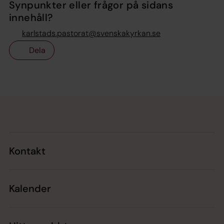
Synpunkter eller frågor på sidans
innehåll?
karlstads.pastorat@svenskakyrkan.se
Dela
Tillbaka till toppen
Tillbaka till innehållet
Kontakt
Kalender