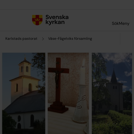
Till innehållet
Till undermeny
Sök
Meny
Karlstads pastorat
Väse-Fågelviks församling