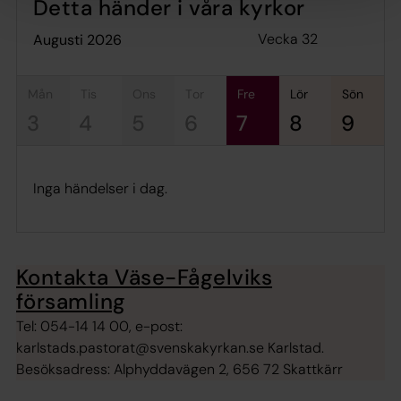
Detta händer i våra kyrkor
Vecka 32
augusti 2026
mån
tis
ons
tor
fre
lör
sön
3
4
5
6
7
8
9
Inga händelser i dag.
Kontakta Väse-Fågelviks
församling
Tel: 054-14 14 00, e-post:
karlstads.pastorat@svenskakyrkan.se Karlstad.
Besöksadress: Alphyddavägen 2, 656 72 Skattkärr