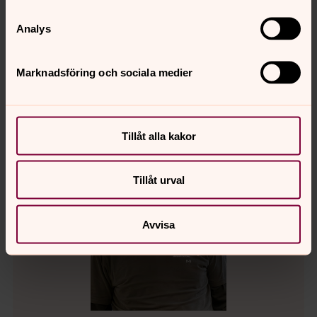
Administratör på kyrkogårdsförvaltningen
Analys
Direkt:
0370-30 04 71
jenny.arvidsson@svenskakyrkan.se
E-post:
Marknadsföring och sociala medier
Tillåt alla kakor
Tillåt urval
Avvisa