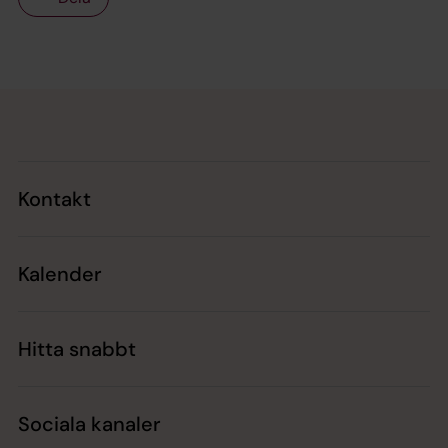
Tillbaka till toppen
Tillbaka till innehållet
Kontakt
Kalender
Hitta snabbt
Sociala kanaler