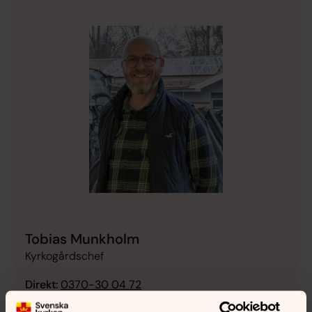
Tobias Munkholm
Kyrkogårdschef
Direkt:
0370-30 04 72
tobias.munkholm@svenskakyrkan.se
E-post: