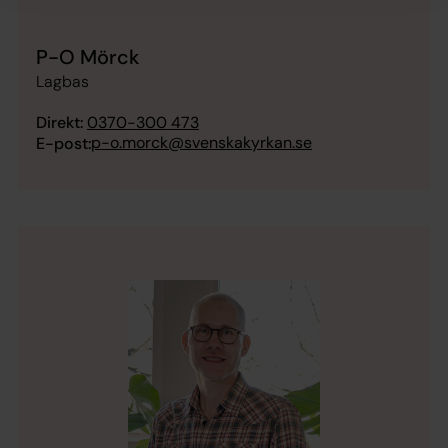
P-O Mörck
Lagbas
Direkt:
0370-300 473
p-o.morck@svenskakyrkan.se
E-post: