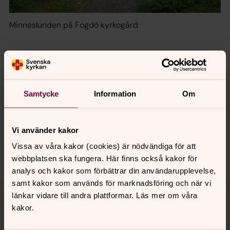
Minneslunden på Fogdö kyrkogård
Senast ändrad 5 mars 2025
Synpunkter eller frågor på sidans
Samtycke
Information
Om
innehåll?
varfruberga-harad@svenskakyrkan.se
Vi använder kakor
Dela
Vissa av våra kakor (cookies) är nödvändiga för att
webbplatsen ska fungera. Här finns också kakor för
analys och kakor som förbättrar din användarupplevelse,
Tillbaka till toppen
Tillbaka till innehållet
samt kakor som används för marknadsföring och när vi
länkar vidare till andra plattformar. Läs mer om våra
kakor.