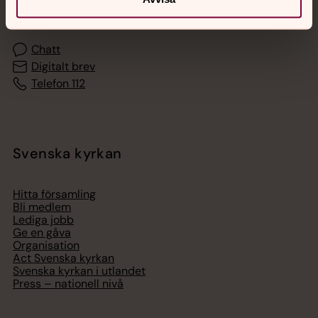
med en präst på kvällar och nätter.
Chatt
Digitalt brev
Telefon 112
Svenska kyrkan
Hitta församling
Bli medlem
Lediga jobb
Ge en gåva
Organisation
Act Svenska kyrkan
Svenska kyrkan i utlandet
Press – nationell nivå