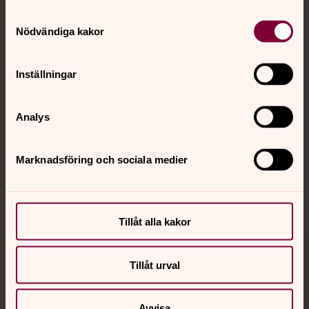
Kontakt
Samtyckesval
Nödvändiga kakor
Kalender
Inställningar
Hitta snabbt
Analys
Sociala kanaler
Marknadsföring och sociala medier
Tillåt alla kakor
Tillåt urval
Jourhavande präst
Akut samtals- och krisstöd. Prata eller chatta anonymt
Avvisa