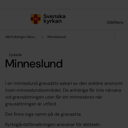
Till innehållet
Till undermeny
Sök
Meny
Vårfruberga-Härads församling
Minneslund
Lyssna
Minneslund
I en minneslund gravsätts askan av den avlidne anonymt
inom minneslundsområdet. De anhöriga får inte närvara
vid gravsättningen utan får ett minnesbrev när
gravsättningen är utförd.
Det finns inga namn på de gravsatta.
Kyrkogårdsförvaltningen ansvarar för skötseln.