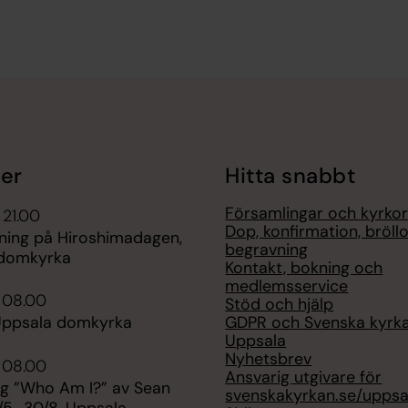
er
Hitta snabbt
Församlingar och kyrko
 21.00
Dop, konfirmation, bröll
gning på Hiroshimadagen,
begravning
 domkyrka
Kontakt, bokning och
medlemsservice
 08.00
Stöd och hjälp
GDPR och Svenska kyrk
Uppsala domkyrka
Uppsala
Nyhetsbrev
 08.00
Ansvarig utgivare för
ng ”Who Am I?” av Sean
svenskakyrkan.se/uppsa
/5–30/8, Uppsala