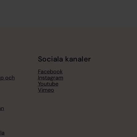
Sociala kanaler
r
Facebook
op och
Instagram
Youtube
Vimeo
an
la