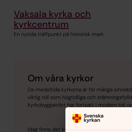
Vaksala kyrka och
kyrkcentrum
En nutida träffpunkt på historisk mark.
Om våra kyrkor
De medeltida kyrkorna är för många sinnebi
viktig roll som högtidliga och stämningsfyl
kyrkobyggandet har fortsatt i modern tid, och 
Idag finns det kyrkor i de flesta stadsdelar