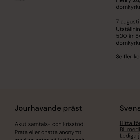
domkyrk
7 augusti
Utställni
500 år 8/
domkyrk
Se fler 
Jourhavande präst
Svens
Hitta f
Akut samtals- och krisstöd.
Bli med
Prata eller chatta anonymt
Lediga 