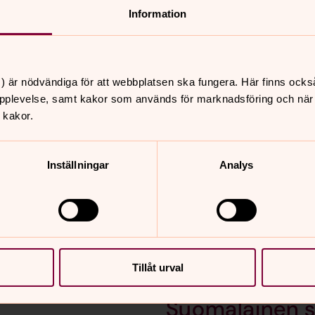
hetsbredd. De nyare kyrkorna för
Information
men med nya uttryck som passar
) är nödvändiga för att webbplatsen ska fungera. Här finns ocks
pplevelse, samt kakor som används för marknadsföring och när vi
ktiviteter för barn, unga, vuxna
 kakor.
iala arbetet, diakonin.
Inställningar
Analys
Universitetsk
till dig som är
Universitetskyrkan finns p
iljö.
där studenter och personal
Tillåt urval
Suomalainen 