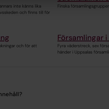
nnars inte känns lika
Finska församlingsgruppen
vsskeden och finns till för
ing
Församlingar i
kningar och för att
Fyra väderstreck, sex för
händer i Uppsalas församli
nnehåll?