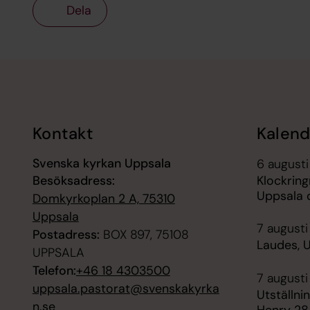
Dela
Tillbaka till toppen
Tillbaka till innehållet
Kontakt
Kalend
Svenska kyrkan Uppsala
6 augusti
Besöksadress:
Klockrin
Uppsala
Domkyrkoplan 2 A, 75310
Uppsala
7 augusti
Postadress:
BOX 897, 75108
Laudes, 
UPPSALA
Telefon:
+46 18 4303500
7 augusti
uppsala.pastorat@svenskakyrka
Utställni
n.se
Henry 28