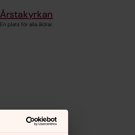
Årstakyrkan
En plats för alla åldrar.