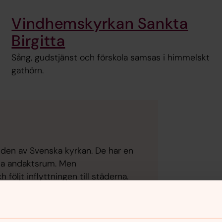
Vindhemskyrkan Sankta
Birgitta
Sång, gudstjänst och förskola samsas i himmelskt
gathörn.
lden av Svenska kyrkan. De har en
lda andaktsrum. Men
följt inflyttningen till städerna.
 i Uppsala. De är ofta moderna och