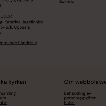
Sidkarta
a
 08.00
ng: Katarina Jagellonica
5–8/11, Uppsala
a
kommande händelser
ka kyrkan
Om webbplats
örsamling
Behandling av
lem
personuppgifter
jobb
Kakor