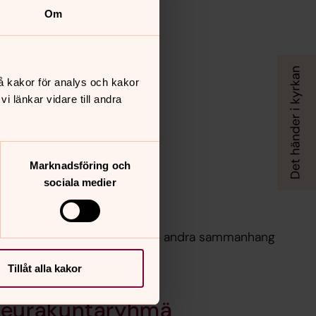
Om
å kakor för analys och kakor
 länkar vidare till andra
Marknadsföring och
sociala medier
yrkan
å institutioner, nationer och i andra sammanhang
 befinner sig.
Tillåt alla kakor
seurakuntaryhmä