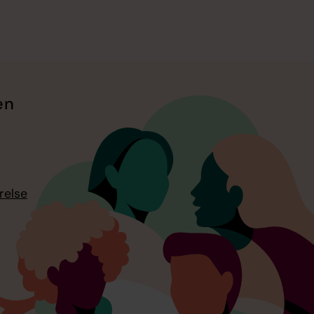
en
relse