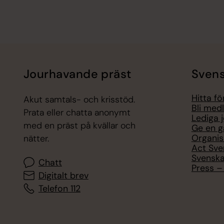
Jourhavande präst
Svens
Hitta f
Akut samtals- och krisstöd.
Bli med
Prata eller chatta anonymt
Lediga 
med en präst på kvällar och
Ge en g
Organis
nätter.
Act Sve
Svenska
Chatt
Press – 
Digitalt brev
Telefon 112