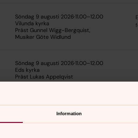
söndag 9 augusti 2026
·
11.00
–
12.00
E
Vilunda kyrka
Präst Gunnel Wigg-Bergquist
Musiker Göte Widlund
söndag 9 augusti 2026
·
11.00
–
12.00
Eds kyrka
Präst Lukas Appelqvist
Visa fler händelser
Information