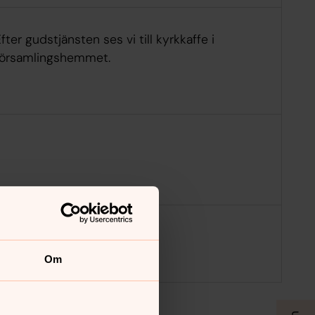
fter gudstjänsten ses vi till kyrkkaffe i
församlingshemmet.
Om