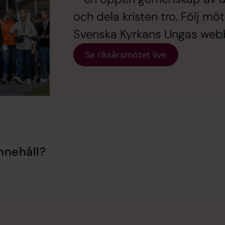
och dela kristen tro. Följ m
Svenska Kyrkans Ungas web
Se riksårsmötet live
nnehåll?