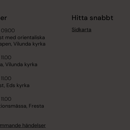
er
Hitta snabbt
Sidkarta
 09.00
st med orientaliska
pen, Vilunda kyrka
 11.00
, Vilunda kyrka
 11.00
t, Eds kyrka
 11.00
tionsmässa, Fresta
kommande händelser