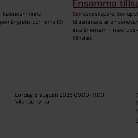
Ensamma till
 I kalendern finns
Sex serieskapare. Sex up
en är gratis och finns för
tillsammans är en seriesa
inte är ensam – med tips 
känslan.
lördag 8 augusti 2026
·
09.00
–
11.00
Vilunda kyrka
f
f
g
u