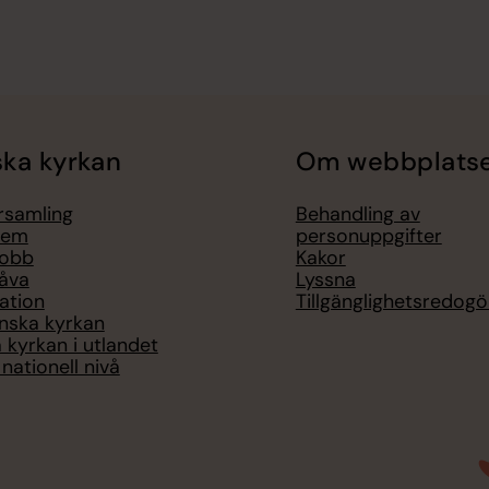
ka kyrkan
Om webbplats
örsamling
Behandling av
lem
personuppgifter
jobb
Kakor
åva
Lyssna
ation
Tillgänglighetsredogö
nska kyrkan
 kyrkan i utlandet
nationell nivå