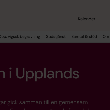
Kalender
Dop, vigsel, begravning
Gudstjänst
Samtal & stöd
Om o
n i Upplands
gar gick samman till en gemensam