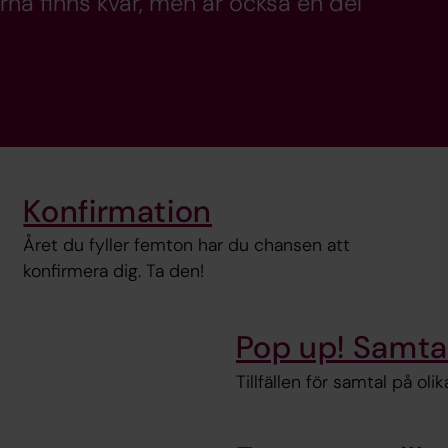
rna finns kvar, men är också en del
Konfirmation
Året du fyller femton har du chansen att
konfirmera dig. Ta den!
Pop up! Samtal
Tillfällen för samtal på ol