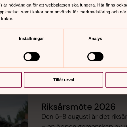
Fresta församling
) är nödvändiga för att webbplatsen ska fungera. Här finns ocks
pplevelse, samt kakor som används för marknadsföring och när vi
Besöksadress: Fresta kyrkväg 2
 kakor.
Här finns Sven
Inställningar
Analys
nnan människa ett hopp, en
Vill du fira gudstjänst på
ar för att stärka
präst? Här hittar du Sven
ygghet, utbildning och
utomlands.
Tillåt urval
Riksårsmöte 2026
Den 5-8 augusti är det riks
– en öppen gemenskap av un