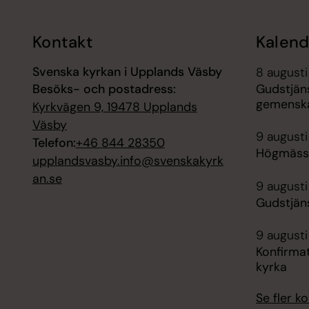
Kontakt
Kalend
Svenska kyrkan i Upplands Väsby
8 augusti
Besöks- och postadress:
Gudstjän
gemenska
Kyrkvägen 9, 19478 Upplands
Väsby
9 augusti
Telefon:
+46 844 28350
Högmässa
upplandsvasby.info@svenskakyrk
an.se
9 augusti
Gudstjäns
9 augusti
Konfirma
kyrka
Se fler 