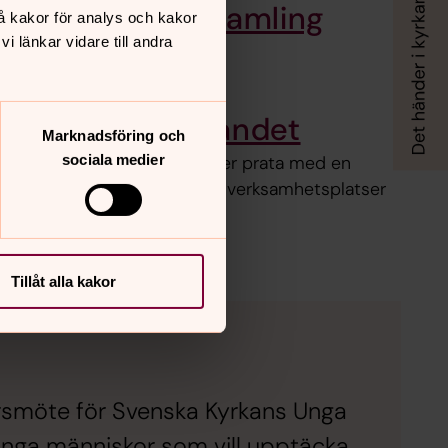
Hammarby församling
å kakor för analys och kakor
 länkar vidare till andra
Besöksadress Kyrkvägen 9
ska kyrkan i utlandet
Marknadsföring och
 svenska, hitta gemenskap eller prata med en
sociala medier
ska kyrkans församlingar och verksamhetsplatser
Tillåt alla kakor
årsmöte för Svenska Kyrkans Unga
ga människor som vill upptäcka