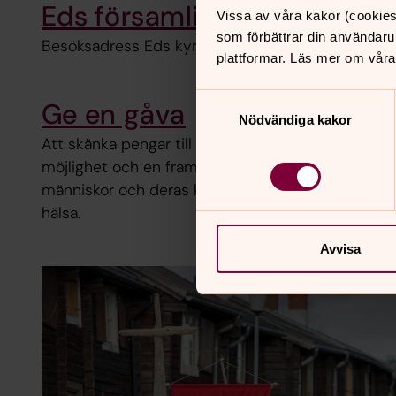
Eds församling
Vissa av våra kakor (cookies
som förbättrar din användaru
Besöksadress Eds kyrkväg 2
plattformar. Läs mer om våra
Samtyckesval
Ge en gåva
Nödvändiga kakor
Att skänka pengar till välgörenhet är att ge en a
möjlighet och en framtid. Act Svenska kyrkan kämp
människor och deras kamp för mat, försörjning, tr
hälsa.
Avvisa