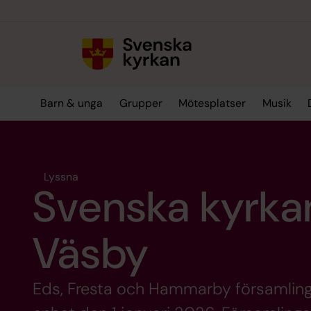
Till innehållet
Till undermeny
Barn & unga
Grupper
Mötesplatser
Musik
Lyssna
Svenska kyrka
Väsby
Eds, Fresta och Hammarby församlin