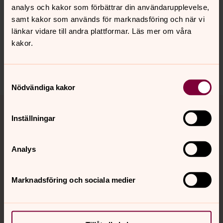
analys och kakor som förbättrar din användarupplevelse,
Senast ändrad 30 april 2026
samt kakor som används för marknadsföring och när vi
Synpunkter eller frågor på sidans
länkar vidare till andra plattformar. Läs mer om våra
innehåll?
kakor.
upplandsvasby.info@svenskakyrkan.se
Dela
Samtyckesval
Nödvändiga kakor
Tillbaka till toppen
Tillbaka till innehållet
Inställningar
Kontakt
Analys
Marknadsföring och sociala medier
Kalender