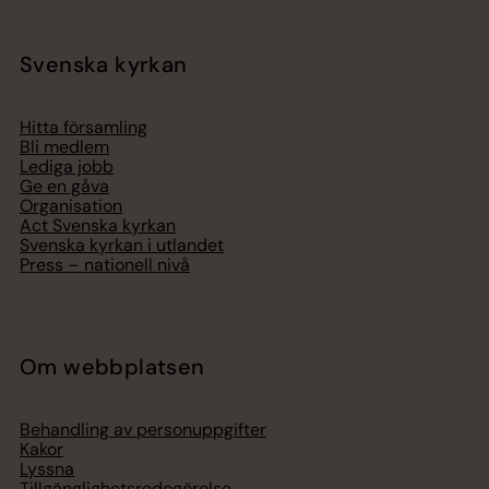
Svenska kyrkan
Hitta församling
Bli medlem
Lediga jobb
Ge en gåva
Organisation
Act Svenska kyrkan
Svenska kyrkan i utlandet
Press – nationell nivå
Om webbplatsen
Behandling av personuppgifter
Kakor
Lyssna
Tillgänglighetsredogörelse