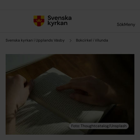
Till innehållet
Till undermeny
Sök
Meny
Svenska kyrkan i Upplands Väsby
Bokcirkel i Vilunda