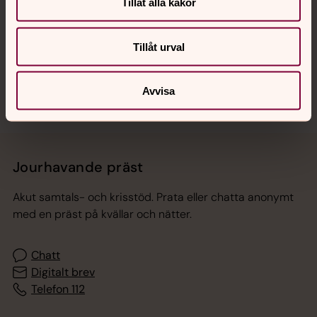
Hitta snabbt
Tillåt alla kakor
Tillåt urval
Sociala kanaler
Avvisa
Jourhavande präst
Akut samtals- och krisstöd. Prata eller chatta anonymt
med en präst på kvällar och nätter.
Chatt
Digitalt brev
Telefon 112