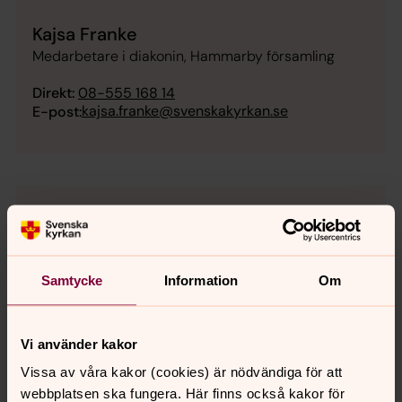
Kajsa Franke
Medarbetare i diakonin, Hammarby församling
Direkt:
08-555 168 14
kajsa.franke@svenskakyrkan.se
E-post:
Mikaela Söderberg
Församlingspedagog, Hammarby församling
Samtycke
Information
Om
Direkt:
08-555 168 17
mikaela.soderberg@svenskakyrkan.se
E-post:
Vi använder kakor
Vissa av våra kakor (cookies) är nödvändiga för att
webbplatsen ska fungera. Här finns också kakor för