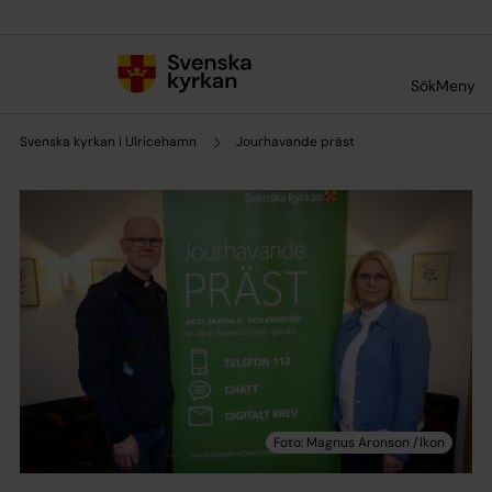
Till innehållet
Till undermeny
Sök
Meny
Svenska kyrkan i Ulricehamn
Jourhavande präst