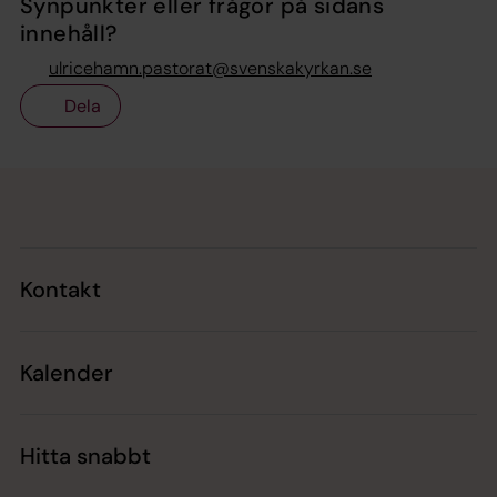
Synpunkter eller frågor på sidans
innehåll?
ulricehamn.pastorat@svenskakyrkan.se
Dela
Tillbaka till toppen
Tillbaka till innehållet
Kontakt
Kalender
Hitta snabbt