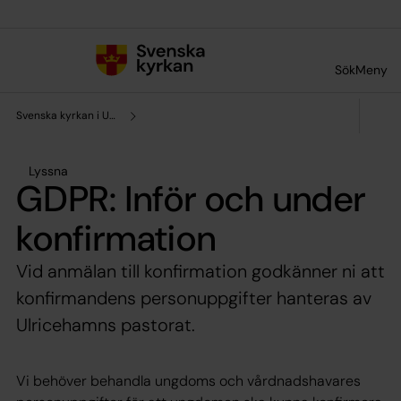
Till innehållet
Till undermeny
Sök
Meny
Svenska kyrkan i Ulricehamn
Lyssna
GDPR: Inför och under
konfirmation
Vid anmälan till konfirmation godkänner ni att
konfirmandens personuppgifter hanteras av
Ulricehamns pastorat.
Vi behöver behandla ungdoms och vårdnadshavares