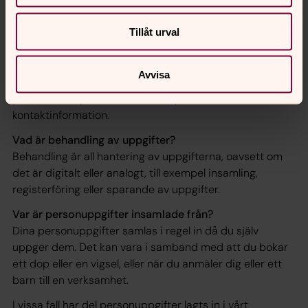
Vanliga frågor och svar
Tillåt urval
Vad är personuppgifter?
Avvisa
All information som går att härleda till en fysisk levande
person, exempelvis namn, ålder, personnummer,
kontaktinformation.
Vad är behandling av uppgifter?
Behandling är all hantering av uppgifterna, oavsett om
det är digitalt eller analogt, till exempel insamling,
registerföring eller sparande av uppgifter.
Var är personuppgifter insamlade från?
Dina personuppgifter samlas i regel in då du själv
uppger dem. Det kan vara i samband med att du bokar
ett dop eller en vigsel, eller när du anmäler dig eller ett
barn till en verksamhet.
I vissa fall har del personuppgifter lagts in i vårt