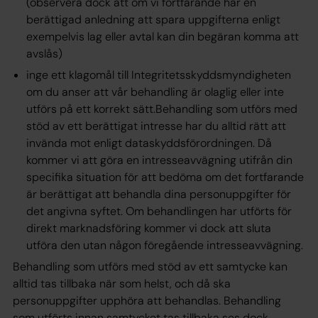
(observera dock att om vi fortfarande har en
berättigad anledning att spara uppgifterna enligt
exempelvis lag eller avtal kan din begäran komma att
avslås)
inge ett klagomål till Integritetsskyddsmyndigheten
om du anser att vår behandling är olaglig eller inte
utförs på ett korrekt sätt.Behandling som utförs med
stöd av ett berättigat intresse har du alltid rätt att
invända mot enligt dataskyddsförordningen. Då
kommer vi att göra en intresseavvägning utifrån din
specifika situation för att bedöma om det fortfarande
är berättigat att behandla dina personuppgifter för
det angivna syftet. Om behandlingen har utförts för
direkt marknadsföring kommer vi dock att sluta
utföra den utan någon föregående intresseavvägning.
Behandling som utförs med stöd av ett samtycke kan
alltid tas tillbaka när som helst, och då ska
personuppgifter upphöra att behandlas. Behandling
som utförts innan samtycket tas tillbaka ses dock