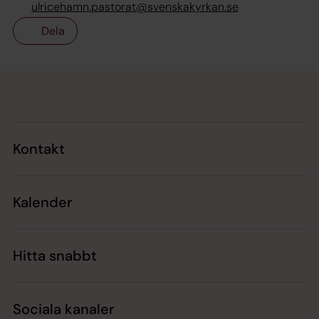
ulricehamn.pastorat@svenskakyrkan.se
Dela
Tillbaka till toppen
Tillbaka till innehållet
Kontakt
Kalender
Hitta snabbt
Sociala kanaler