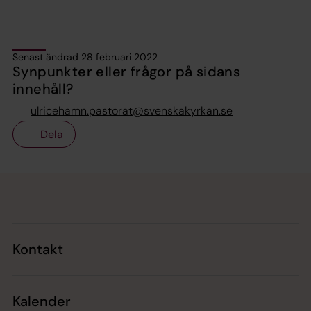
Senast ändrad 28 februari 2022
Synpunkter eller frågor på sidans
innehåll?
ulricehamn.pastorat@svenskakyrkan.se
Dela
Tillbaka till toppen
Tillbaka till innehållet
Kontakt
Kalender