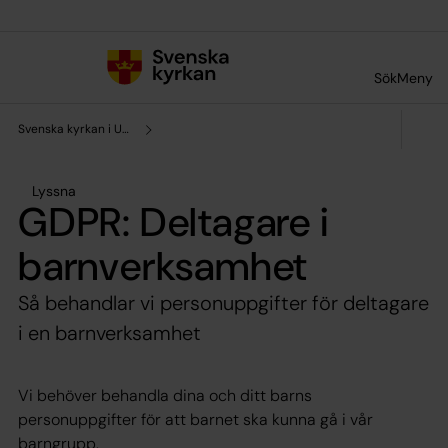
Till innehållet
Till undermeny
Sök
Meny
Svenska kyrkan i Ulricehamn
Lyssna
GDPR: Deltagare i
barnverksamhet
Så behandlar vi personuppgifter för deltagare
i en barnverksamhet
Vi behöver behandla dina och ditt barns
personuppgifter för att barnet ska kunna gå i vår
barngrupp.