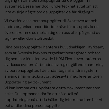
tillgång till dina personuppgifter då de loggar in i
systemet. Dessa har dock undertecknat avtal om att
inte avslöja något om de uppgifter de får tillgång till.
Vi överför vissa personuppgifter till Skatteverket och
andra organisationer där det krävs för att uppfylla en
överenskommelse mellan dig och oss eller på grund av
lagkrav eller domstolsbeslut.
Dina personuppgifter hanteras huvudsakligen i Kyrksam,
som är Svenska kyrkans organisationsregister, och för
dig som har lön eller arvode i HRM Flex. Leverantörerna
av dessa system är bundna av regler gällande hantering
av personuppgifter. I de undantagsfall andra system
används har vi tecknat biträdesavtal med leverantören.
Uppdatering av dokument
Vi kan komma att uppdatera detta dokument när som
helst. Du uppmanas därför att hålla koll på
uppdateringar så att du håller dig informerad om hur vi
behandlar dina personuppgifter.