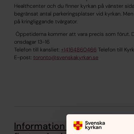
Healthcenter och du finner kyrkan på vänster sida 
begränsat antal parkeringsplatser vid kyrkan. Men
på kringliggande tvärgator.
Öppetiderna kommer att vara precis som förut. De
onsdagar 13-16
Telefon till kansliet:
+14164860466
Telefon till Ky
E-post:
toronto@svenskakyrkan.se
Information och bakgrund