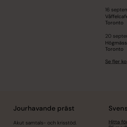
16 septe
Våffelcaf
Toronto
20 septe
Högmässa
Toronto
Se fler 
Jourhavande präst
Svens
Hitta f
Akut samtals- och krisstöd.