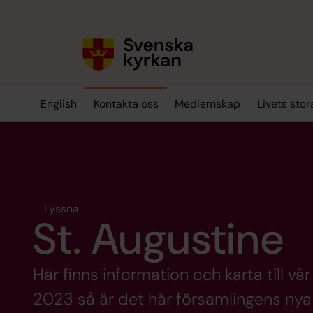
Till innehållet
Till undermeny
English
Kontakta oss
Medlemskap
Livets sto
Lyssna
St. Augustine
Här finns information och karta till v
2023 så är det här församlingens ny