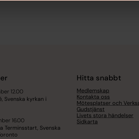
er
Hitta snabbt
Medlemskap
ber 12.00
Kontakta oss
é, Svenska kyrkan i
Mötesplatser och Verk
Gudstjänst
Livets stora händelser
mber 16.00
Sidkarta
 Terminsstart, Svenska
Toronto