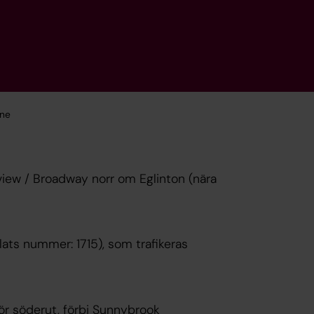
ine
view / Broadway norr om Eglinton (nära
plats nummer: 1715), som trafikeras
ör söderut, förbi Sunnybrook