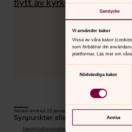
flytt av kyrkolokal
Samtycke
Vi använder kakor
Vissa av våra kakor (cookies
som förbättrar din användaru
plattformar. Läs mer om våra
Samtyckesval
Nödvändiga kakor
Senast ändrad 23 januari 2026
Synpunkter eller frågor på sidans i
Avvisa
toronto@svenskakyrkan.se