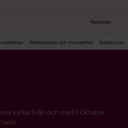
Kalender
ra händelser
Mötesplatser och Verksamhet
Stöd kyrkan
år nya kyrka! Från och med 1 Oktober
a hem!