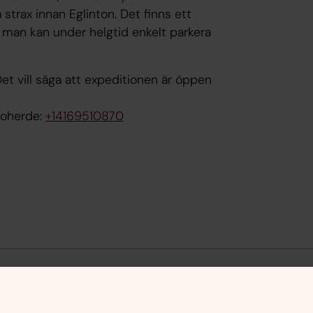
strax innan Eglinton. Det finns ett
 man kan under helgtid enkelt parkera
t vill säga att expeditionen är öppen
rkoherde:
+14169510870
 angående
1 Oktober bytte Svenska kyrkan i 
och besvara eventuella frågor