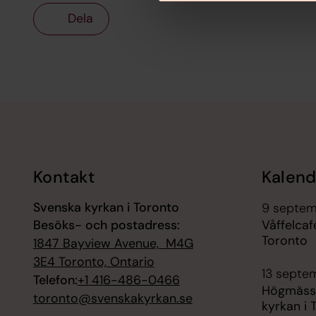
Dela
Tillbaka till toppen
Tillbaka till innehållet
Kontakt
Kalend
Svenska kyrkan i Toronto
9 septem
Besöks- och postadress:
Våffelcaf
Toronto
1847 Bayview Avenue, M4G
3E4 Toronto, Ontario
13 septe
Telefon:
+1 416-486-0466
Högmässa
toronto@svenskakyrkan.se
kyrkan i 