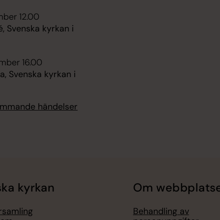
mber 12.00
é, Svenska kyrkan i
mber 16.00
, Svenska kyrkan i
kommande händelser
ka kyrkan
Om webbplats
örsamling
Behandling av