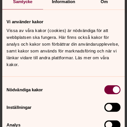
Samtycke
Information
Om
Vi använder kakor
Musik vid gudstjänster, dop,
Vissa av våra kakor (cookies) är nödvändiga för att
bröllop och begravningar
webbplatsen ska fungera. Här finns också kakor för
Eftersom kyrkans lokaler är offentliga finns vissa
analys och kakor som förbättrar din användarupplevelse,
begränsningar vad gäller musikuppspelning.
samt kakor som används för marknadsföring och när vi
länkar vidare till andra plattformar. Läs mer om våra
kakor.
Senast ändrad 8 juni 2026
Synpunkter eller frågor på sidans
Samtyckesval
innehåll?
Nödvändiga kakor
toreboda.pastorat@svenskakyrkan.se
Inställningar
Dela
Analys