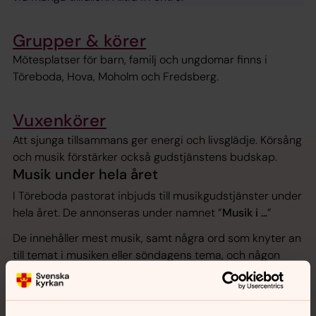
Grupper & körer
Mötesplatser för barn, familj och ungdomar finns i
Töreboda, Hova, Moholm och Fredsberg.
Vuxenkörer
Att sjunga tillsammans ger energi och livsglädje. Körsång
och musik förstärker också gudstjänstens budskap.
Musik under hela året
I Töreboda pastorat inbjuds till musikgudstjänster under
hela året. De annonseras under namnet ”
Musik i ...
”
De innehåller mest musik, samt några ord som knyter an
till temat i musiken eller söndagens tema, och någon
bön. Musikgudstjänster kan innehålla solister, körer,
större körverk eller gemensam psalmsång.