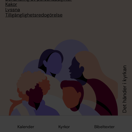
Kakor
Lyssna
Tillgänglighetsredogörelse
Kalender
Kyrkor
Bibeltexter