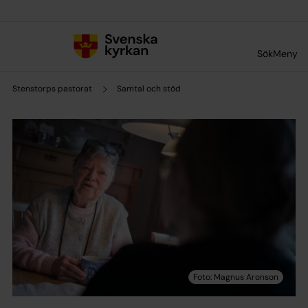
Till innehållet
Till undermeny
Sök
Meny
Stenstorps pastorat
Samtal och stöd