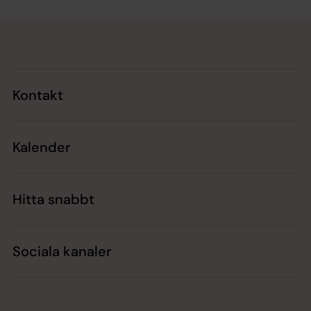
Tillbaka till toppen
Tillbaka till innehållet
Kontakt
Kalender
Hitta snabbt
Sociala kanaler