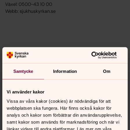
Växel: 0500-43 10 00
Webb: sjukhuskyrkan.se
Samtycke
Information
Om
Vi använder kakor
Vissa av våra kakor (cookies) är nödvändiga för att
webbplatsen ska fungera. Här finns också kakor för
analys och kakor som förbättrar din användarupplevelse,
samt kakor som används för marknadsföring och när vi
Foto: Magnus Aronson
länkar vidare till andra plattformar. Läs mer om våra