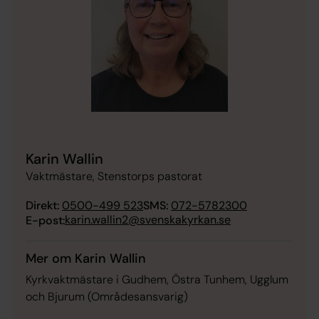
Karin Wallin
Vaktmästare, Stenstorps pastorat
Direkt:
0500-499 523
SMS:
072-5782300
karin.wallin2@svenskakyrkan.se
E-post:
Mer om Karin Wallin
Kyrkvaktmästare i Gudhem, Östra Tunhem, Ugglum
och Bjurum (Områdesansvarig)