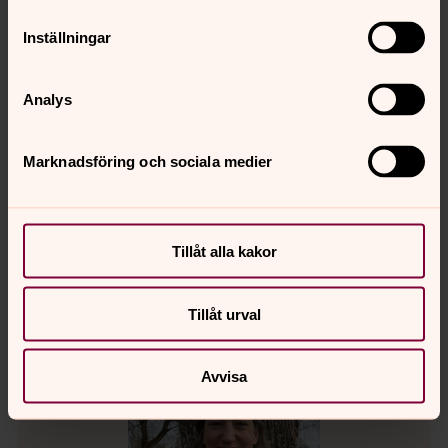
Lena Berggren
Inställningar
Församlingsassistent, Stenstorps pastorat
Direkt:
0500-499 513
SMS:
070-3020400
Analys
lena.berggren@svenskakyrkan.se
E-post:
Marknadsföring och sociala medier
Mer om Lena Berggren
Församlingsassistent (verksamhetsansvarig)
Tillåt alla kakor
Tillåt urval
Avvisa