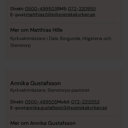
Direkt:
0500-499503
SMS:
072-2209151
matthias.hille@svenskakyrkan.se
E-post:
Mer om Matthias Hille
Kyrkvaktmästare i Dala, Borgunda, Högstena och
Stenstorp
Annika Gustafsson
Kyrkvaktmästare, Stenstorps pastorat
Direkt:
0500-499505
Mobil:
072-2212553
annika.gustafsson3@svenskakyrkan.se
E-post:
Mer om Annika Gustafsson