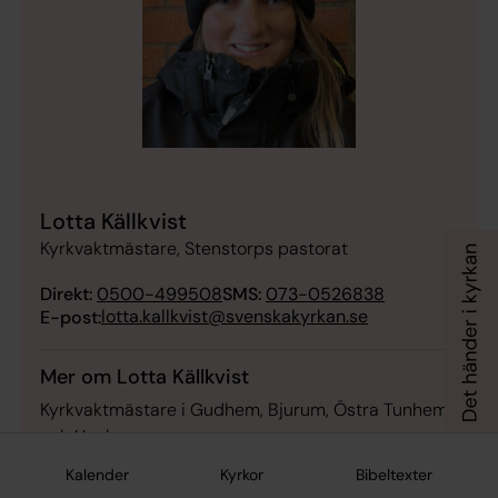
Lotta Källkvist
Kyrkvaktmästare, Stenstorps pastorat
Direkt:
0500-499508
SMS:
073-0526838
lotta.kallkvist@svenskakyrkan.se
E-post:
Mer om Lotta Källkvist
Kyrkvaktmästare i Gudhem, Bjurum, Östra Tunhem
och Ugglum
Kalender
Kyrkor
Bibeltexter