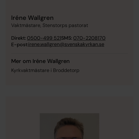
Iréne Wallgren
Vaktmästare, Stenstorps pastorat
Direkt:
0500-499 521
SMS:
070-2208170
irene.wallgren@svenskakyrkan.se
E-post:
Mer om Iréne Wallgren
Kyrkvaktmästare i Broddetorp