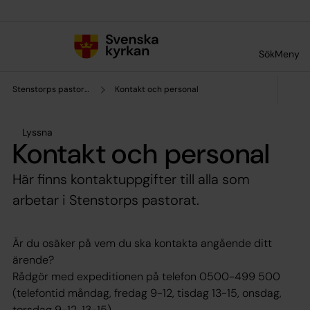
Till innehållet
Till undermeny
Sök
Meny
Stenstorps pastorat
Kontakt och personal
Lyssna
Kontakt och personal
Här finns kontaktuppgifter till alla som
arbetar i Stenstorps pastorat.
Är du osäker på vem du ska kontakta angående ditt
ärende?
Rådgör med expeditionen på telefon 0500-499 500
(telefontid måndag, fredag 9-12, tisdag 13-15, onsdag,
torsdag 9-12, 13-15),