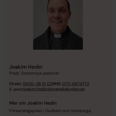
Joakim Hedin
Präst, Stenstorps pastorat
Direkt:
0500-38 15 03
SMS:
073-0674772
joakim.hedin@svenskakyrkan.se
E-post:
Mer om Joakim Hedin
Församlingspräst i Gudhem och Hornborga