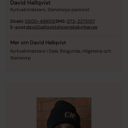
David Hallqvist
Kyrkvaktmästare, Stenstorps pastorat
Direkt:
0500-499515
SMS:
072-2275107
david.hallqvist@svenskakyrkan.se
E-post:
Mer om David Hallqvist
Kyrkvaktmästare i Dala, Borgunda, Högstena och
Stenstorp