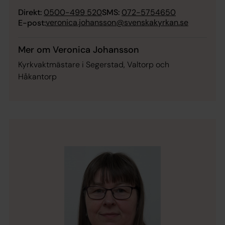
Direkt:
0500-499 520
SMS:
072-5754650
veronica.johansson@svenskakyrkan.se
E-post:
Mer om Veronica Johansson
Kyrkvaktmästare i Segerstad, Valtorp och
Håkantorp