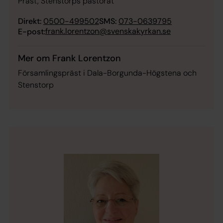
Präst, Stenstorps pastorat
Direkt:
0500-499502
SMS:
073-0639795
frank.lorentzon@svenskakyrkan.se
E-post:
Mer om Frank Lorentzon
Församlingspräst i Dala-Borgunda-Högstena och
Stenstorp