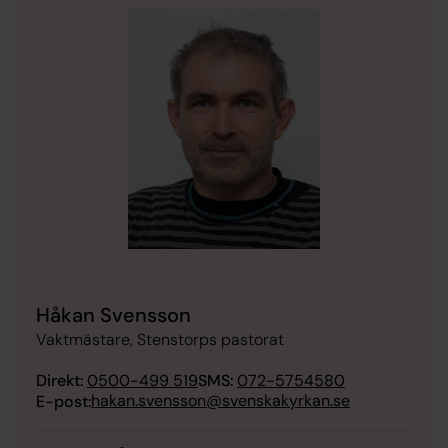
Håkan Svensson
Vaktmästare, Stenstorps pastorat
Direkt:
0500-499 519
SMS:
072-5754580
hakan.svensson@svenskakyrkan.se
E-post: