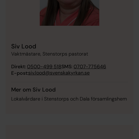
Siv Lood
Vaktmästare, Stenstorps pastorat
Direkt:
0500-499 518
SMS:
0707-775646
siv.lood@svenskakyrkan.se
E-post:
Mer om Siv Lood
Lokalvårdare i Stenstorps och Dala församlingshem