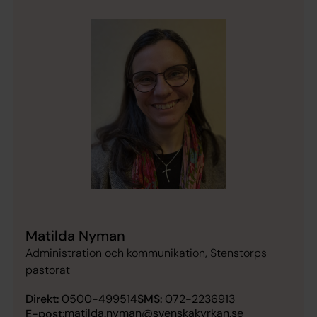
Matilda Nyman
Administration och kommunikation, Stenstorps
pastorat
Direkt:
0500-499514
SMS:
072-2236913
matilda.nyman@svenskakyrkan.se
E-post: