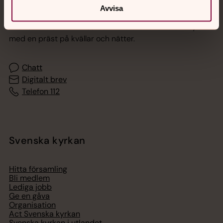
Jourhavande präst
Avvisa
Akut samtals- och krisstöd. Prata eller chatta anonymt
med en präst på kvällar och nätter.
Chatt
Digitalt brev
Telefon 112
Svenska kyrkan
Hitta församling
Bli medlem
Lediga jobb
Ge en gåva
Organisation
Act Svenska kyrkan
Svenska kyrkan i utlandet