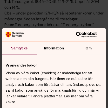
Tid:
Torsdagar kl. 18.45–20.45, 12/1-21/5. Uppehåll 30/4
och 14/5.
Obs – under perioden 12/1-13/4 så repeterar kören under
måndagar. Sedan återgår de till torsdagar.
Plats:
Turebergskyrkans körlokal ”Turebergskyrkan”
Körledare och kontakt:
Catharina Ericsson,
catharinaviolinist@gmail.com
Samtycke
Information
Om
Senast ändrad 8 juni 2026
Synpunkter eller frågor på sidans
Vi använder kakor
innehåll?
Vissa av våra kakor (cookies) är nödvändiga för att
sollentuna.forsamling@svenskakyrkan.se
webbplatsen ska fungera. Här finns också kakor för
analys och kakor som förbättrar din användarupplevelse,
Dela
samt kakor som används för marknadsföring och när vi
länkar vidare till andra plattformar. Läs mer om våra
Tillbaka till toppen
Tillbaka till innehållet
kakor.