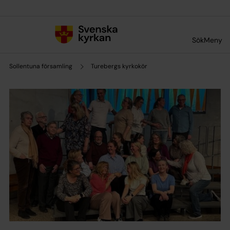
Till innehållet
Till undermeny
Sök
Meny
Sollentuna församling
Turebergs kyrkokör