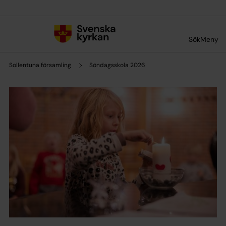
Till innehållet
Till undermeny
Sök
Meny
Sollentuna församling
Söndagsskola 2026