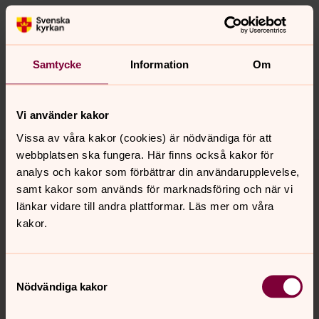
Senast ändrad 21 maj 2026
Synpunkter eller frågor på sidans
innehåll?
Samtycke
Information
Om
sollentuna.forsamling@svenskakyrkan.se
Dela
Vi använder kakor
Vissa av våra kakor (cookies) är nödvändiga för att
Tillbaka till toppen
Tillbaka till innehållet
webbplatsen ska fungera. Här finns också kakor för
analys och kakor som förbättrar din användarupplevelse,
samt kakor som används för marknadsföring och när vi
länkar vidare till andra plattformar. Läs mer om våra
Kontakt
kakor.
Kalender
Samtyckesval
Nödvändiga kakor