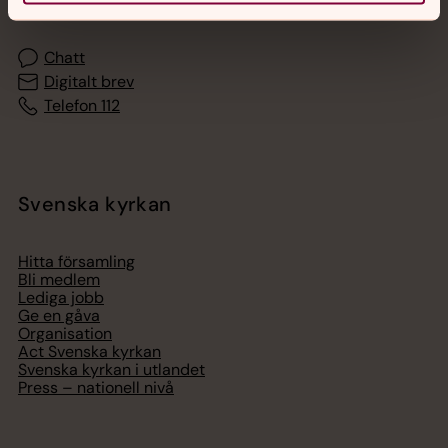
Chatt
Digitalt brev
Telefon 112
Svenska kyrkan
Hitta församling
Bli medlem
Lediga jobb
Ge en gåva
Organisation
Act Svenska kyrkan
Svenska kyrkan i utlandet
Press – nationell nivå