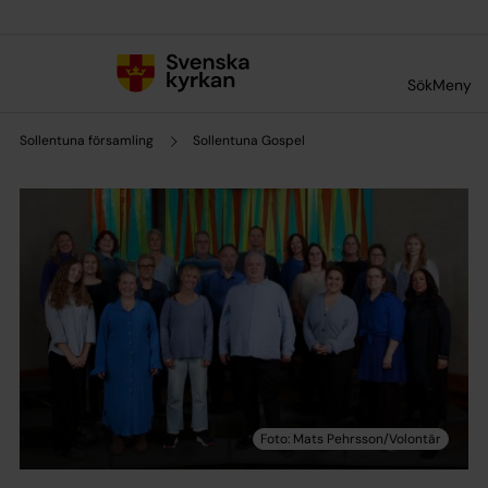
Till innehållet
Till undermeny
Sök
Meny
Sollentuna församling
Sollentuna Gospel