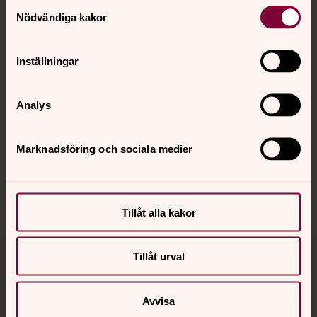
Samtyckesval
Nödvändiga kakor
Kalender
Inställningar
Hitta snabbt
Analys
Marknadsföring och sociala medier
Sociala kanaler
Tillåt alla kakor
Tillåt urval
Jourhavande präst
Akut samtals- och krisstöd. Prata eller chatta anonymt
Avvisa
med en präst på kvällar och nätter.