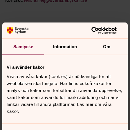
Kontakt:
felicia.freij@svenskakyrkan.se
Samtycke
Information
Om
Senast ändrad 8 juni 2026
Synpunkter eller frågor på sidans
innehåll?
Vi använder kakor
sollentuna.forsamling@svenskakyrkan.se
Vissa av våra kakor (cookies) är nödvändiga för att
Dela
webbplatsen ska fungera. Här finns också kakor för
analys och kakor som förbättrar din användarupplevelse,
samt kakor som används för marknadsföring och när vi
Tillbaka till toppen
Tillbaka till innehållet
länkar vidare till andra plattformar. Läs mer om våra
kakor.
Kontakt