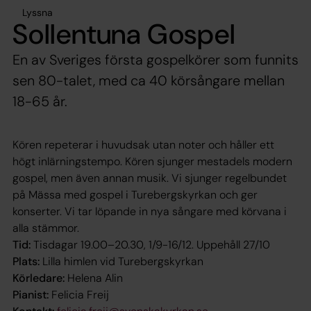
Lyssna
Sollentuna Gospel
En av Sveriges första gospelkörer som funnits
sen 80-talet, med ca 40 körsångare mellan
18-65 år.
Kören repeterar i huvudsak utan noter och håller ett
högt inlärningstempo. Kören sjunger mestadels modern
gospel, men även annan musik. Vi sjunger regelbundet
på Mässa med gospel i Turebergskyrkan och ger
konserter. Vi tar löpande in nya sångare med körvana i
alla stämmor.
Tid:
Tisdagar 19.00–20.30, 1/9-16/12. Uppehåll 27/10
Plats:
Lilla himlen vid Turebergskyrkan
Körledare:
Helena Alin
Pianist:
Felicia Freij