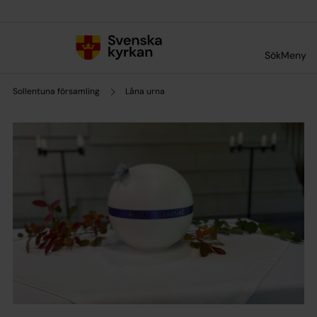
Till innehållet
Till undermeny
Sök
Meny
Sollentuna församling
Låna urna