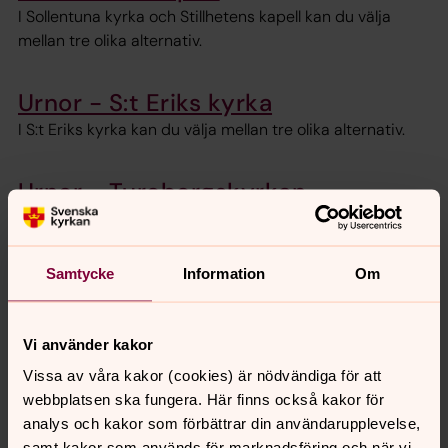
I Sollentuna kyrka och Stillhetens kapell kan du välja
mellan tre olika alternativ.
Urnor - S:t Eriks kyrka
I S:t Eriks kyrka kan du välja mellan tre olika alternativ.
Urnor - Turebergskyrkan,
Edsbergskyrkan och Kummelby
kyrka
I Turebergskyrkan, Edsbergskyrkan och Kummelby kyrka
Samtycke
Information
Om
kan du välja mellan två olika alternativ.
Vi använder kakor
Vissa av våra kakor (cookies) är nödvändiga för att
Senast ändrad 15 november 2023
webbplatsen ska fungera. Här finns också kakor för
Synpunkter eller frågor på sidans
analys och kakor som förbättrar din användarupplevelse,
innehåll?
samt kakor som används för marknadsföring och när vi