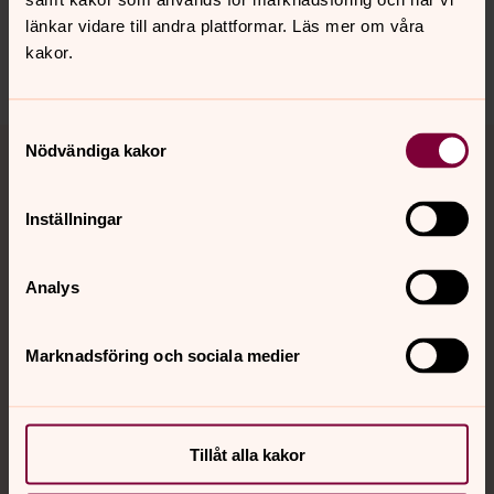
sollentuna.forsamling@svenskakyrkan.se
länkar vidare till andra plattformar. Läs mer om våra
kakor.
Dela
Samtyckesval
Tillbaka till toppen
Tillbaka till innehållet
Nödvändiga kakor
Inställningar
Kontakt
Analys
Kalender
Marknadsföring och sociala medier
Hitta snabbt
Tillåt alla kakor
Sociala kanaler