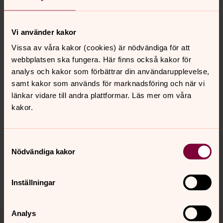
dem på e-postadressen
dataskydd@sensus.se
Vi använder kakor
Vissa av våra kakor (cookies) är nödvändiga för att
webbplatsen ska fungera. Här finns också kakor för
analys och kakor som förbättrar din användarupplevelse,
samt kakor som används för marknadsföring och när vi
länkar vidare till andra plattformar. Läs mer om våra
kakor.
Senast ändrad 21 februari 2025
Synpunkter eller frågor på sidans
Samtyckesval
innehåll?
Nödvändiga kakor
sollentuna.forsamling@svenskakyrkan.se
Dela
Inställningar
Tillbaka till toppen
Tillbaka till innehållet
Analys