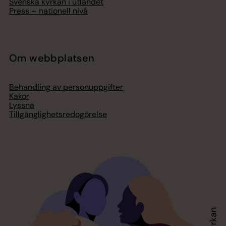
Svenska kyrkan i utlandet
Press – nationell nivå
Om webbplatsen
Behandling av personuppgifter
Kakor
Lyssna
Tillgänglighetsredogörelse