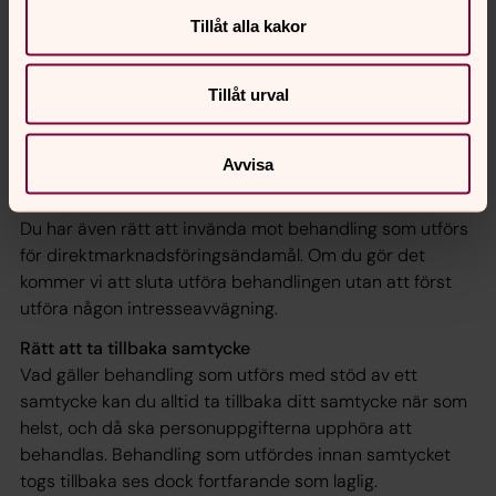
Rätt att invända
Tillåt alla kakor
Behandling som utförs med stöd av ett berättigat
intresse eller ett allmänt intresse eller som ett led i
myndighetsutövning har du alltid rätt att invända mot
Tillåt urval
enligt dataskyddsförordningen. Då kommer vi att göra
en intresseavvägning utifrån din specifika situation för
att bedöma om det fortfarande är berättigat att
Avvisa
behandla dina personuppgifter för det angivna syftet.
Du har även rätt att invända mot behandling som utförs
för direktmarknadsföringsändamål. Om du gör det
kommer vi att sluta utföra behandlingen utan att först
utföra någon intresseavvägning.
Rätt att ta tillbaka samtycke
Vad gäller behandling som utförs med stöd av ett
samtycke kan du alltid ta tillbaka ditt samtycke när som
helst, och då ska personuppgifterna upphöra att
behandlas. Behandling som utfördes innan samtycket
togs tillbaka ses dock fortfarande som laglig.