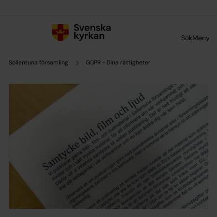
Till innehållet
Till undermeny
Sök
Meny
Sollentuna församling
GDPR - Dina rättigheter