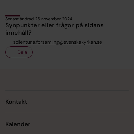
Senast ändrad 25 november 2024
Synpunkter eller frågor på sidans
innehåll?
sollentuna.forsamling@svenskakyrkan.se
Dela
Tillbaka till toppen
Tillbaka till innehållet
Kontakt
Kalender