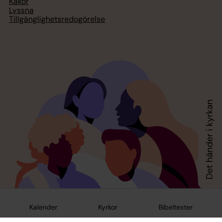
Kakor
Lyssna
Tillgänglighetsredogörelse
Kalender
Kyrkor
Bibeltexter