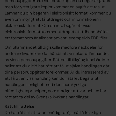
personuppgifterna. Den första kopian du begär är gratis,
men för ytterligare kopior kommer en avgift att tas ut.
Lämnar du din begäran i elektroniskt format, kommer du
även om möjligt att få utdraget och informationen i
elektroniskt format. Om du inte begär ett visst
elektroniskt format kommer utdraget att tillhandahållas i
ett format som är allmänt använt, exempelvis PDF-filer.
Om utlämnandet till dig skulle medföra nackdelar för
andra individer kan det hända att vi nekar utlämnandet
av vissa personuppgifter. Rätten till tillgång innebär inte
heller att du alltid har rätt att få ut själva handlingen där
dina personuppgifter förekommer. Är du intresserad av
att få ut en viss handling kan du i stället begära ut
handlingen i enlighet med den inomkyrkliga
offentlighetsprincipen, som stadgar att var och en har
rätt att ta del av Svenska kyrkans handlingar.
Rätt till rättelse
Du har rätt till att utan onödigt dröjsmål få felaktiga