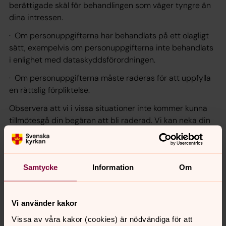
berättigade skäl för behandlingen som väger tyngre än
dina intressen.
· Om personuppgifterna har behandlats på ett olagligt
sätt, exempelvis om personuppgifterna inte behandlats
i enlighet med dataskyddsförordningen.
· Om personuppgifterna måste raderas för att uppfylla
en rättslig förpliktelse.
Observera att vi i vissa situationer inte kommer kunna
tillmötesgå din begäran att bli raderad. Vi kan neka din
begäran helt eller delvis om vår behandling är nödvändig
av något av följande skäl:
· för att tillgodose andra viktiga rättigheter, såsom rätten
Samtycke
Information
Om
till yttrande- och informationsfrihet
· för att uppfylla en rättslig förpliktelse
Vi använder kakor
· för att utföra en uppgift av allmänt intresse eller som
Vissa av våra kakor (cookies) är nödvändiga för att
ett led i myndighetsutövning