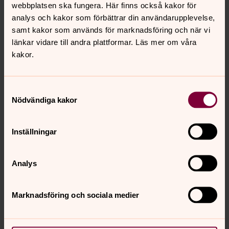
webbplatsen ska fungera. Här finns också kakor för
· för att kunna fastställa, göra gällande eller försvara
analys och kakor som förbättrar din användarupplevelse,
rättsliga anspråk
samt kakor som används för marknadsföring och när vi
länkar vidare till andra plattformar. Läs mer om våra
· för arkivändamål av allmänt intresse eller av
kakor.
vetenskapliga, historiska eller statistiska ändamål
· av skäl som rör ett allmänt viktigt intresse på
folkhälsoområdet.
Samtyckesval
Nödvändiga kakor
Rätt till skadestånd
Om du har lidit skada på grund av att dina
personuppgifter har behandlats i strid med
Inställningar
dataskyddsförordningen har du rätt att begära
skadestånd.
Analys
Rätten att inge klagomål till IMY
Om du anser att vår behandling är olaglig eller inte
Marknadsföring och sociala medier
utförs på ett korrekt sätt har rätt att inge ett klagomål till
Integritetsskyddsmyndigheten.