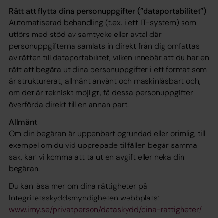
Rätt att flytta dina personuppgifter (”dataportabilitet”)
Automatiserad behandling (t.ex. i ett IT-system) som
utförs med stöd av samtycke eller avtal där
personuppgifterna samlats in direkt från dig omfattas
av rätten till dataportabilitet, vilken innebär att du har en
rätt att begära ut dina personuppgifter i ett format som
är strukturerat, allmänt använt och maskinläsbart och,
om det är tekniskt möjligt, få dessa personuppgifter
överförda direkt till en annan part.
Allmänt
Om din begäran är uppenbart ogrundad eller orimlig, till
exempel om du vid upprepade tillfällen begär samma
sak, kan vi komma att ta ut en avgift eller neka din
begäran.
Du kan läsa mer om dina rättigheter på
Integritetsskyddsmyndigheten webbplats:
www.imy.se/privatperson/dataskydd/dina-rattigheter/