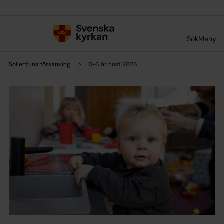
Till innehållet
Till undermeny
Sök
Meny
Sollentuna församling
0-6 år höst 2026