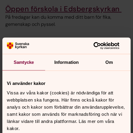
Öppen förskola i Edsbergskyrkan
På fredagar kan du komma med ditt barn för fika,
gemenskap och pyssel.
Småbarnsrytmik i Edsbergskyrkan
- Öppen förskola
Välkommen på onsdagar till rytmikstund för alla åldrar!
Samtycke
Information
Om
Babyrytmik i Edsbergskyrkan 0-10
mån
Vi använder kakor
Vissa av våra kakor (cookies) är nödvändiga för att
Välkommen på onsdagar till Babyrytmik för 0-10
webbplatsen ska fungera. Här finns också kakor för
månader.
analys och kakor som förbättrar din användarupplevelse,
samt kakor som används för marknadsföring och när vi
Babycafé med rytmik i Kummelby
länkar vidare till andra plattformar. Läs mer om våra
kyrka 0–1 år
kakor.