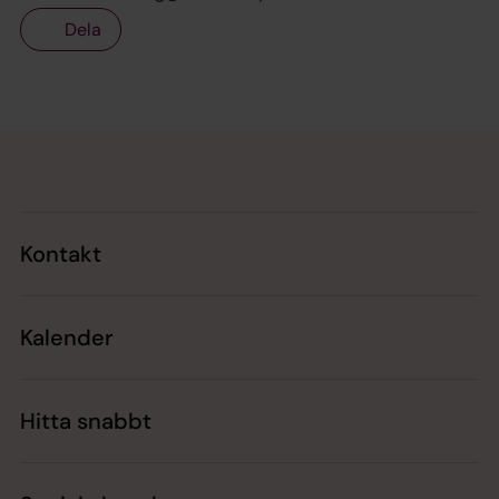
Dela
Tillbaka till toppen
Tillbaka till innehållet
Kontakt
Kalender
Hitta snabbt