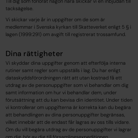
Till dig som förlorat någon nära skickar vi en inbjudan till
tacksägelse.
Vi skickar varje år in uppgifter om de som är
medlemmar i Svenska kyrkan till Skatteverket enligt 5 § i
lagen (1999:291) om avgift till registrerat trossamfund.
Dina rättigheter
Vi skyddar dina uppgifter genom att efterfölja interna
rutiner samt regler som uppställs i lag. Du har enligt
dataskyddsförordningen rätt att utan kostnad få ett
utdrag av de personuppgifter som vi behandlar om dig
samt information om hur vi behandlar dem, under
förutsättning att du kan bevisa din identitet. Under tiden
vi kontrollerar om uppgifterna är korrekta kan du begära
att behandlingen av dina personuppgifter begränsas,
vilket innebär att de endast får lagras av oss tills vidare.
Om du vill begära utdrag av de personuppgifter vi lagrar
om dig, hör av dig till församlingsexpeditionen.