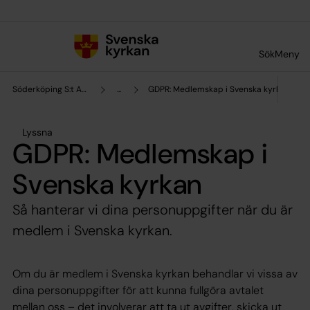
Till innehållet
Till undermeny
Sök
Meny
Söderköping S:t Anna församling
...
GDPR: Medlemskap i Svenska kyrkan
Lyssna
GDPR: Medlemskap i
Svenska kyrkan
Så hanterar vi dina personuppgifter när du är
medlem i Svenska kyrkan.
Om du är medlem i Svenska kyrkan behandlar vi vissa av
dina personuppgifter för att kunna fullgöra avtalet
mellan oss – det involverar att ta ut avgifter, skicka ut