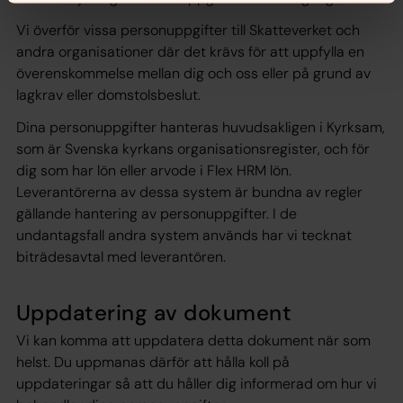
Vi överför vissa personuppgifter till Skatteverket och
andra organisationer där det krävs för att uppfylla en
överenskommelse mellan dig och oss eller på grund av
lagkrav eller domstolsbeslut.
Dina personuppgifter hanteras huvudsakligen i Kyrksam,
som är Svenska kyrkans organisationsregister, och för
dig som har lön eller arvode i Flex HRM lön.
Leverantörerna av dessa system är bundna av regler
gällande hantering av personuppgifter. I de
undantagsfall andra system används har vi tecknat
biträdesavtal med leverantören.
Uppdatering av dokument
Vi kan komma att uppdatera detta dokument när som
helst. Du uppmanas därför att hålla koll på
uppdateringar så att du håller dig informerad om hur vi