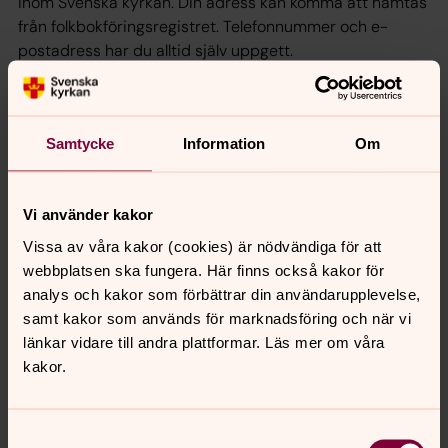
inom Svenska kyrkan. Din adress kan komma att hämtas
från folkbokföringsregistret. Telefonnummer och e-
postadress har du alltid själv uppgett.
Varför är det nödvändigt att behandla mina
personuppgifter?
Samtycke
Information
Om
Vi behandlar dina personuppgifter för att kunna sköta
våra åtaganden som församling i Svenska kyrkan. Det
inkluderar exempelvis medlemskap, genomförande av
Vi använder kakor
verksamhet, kontaktinformation, behörighet till IT-
Vissa av våra kakor (cookies) är nödvändiga för att
system, kommunikation, arvodesutbetalning. Vi kan
webbplatsen ska fungera. Här finns också kakor för
också vara skyldiga att hantera dina personuppgifter för
analys och kakor som förbättrar din användarupplevelse,
att uppfylla lagkrav på rapportering, skatteinbetalning
samt kakor som används för marknadsföring och när vi
m.m.
länkar vidare till andra plattformar. Läs mer om våra
kakor.
Vi kommer endast att hantera dina personuppgifter så
länge det behövs enligt lagkrav. Vissa uppgifter kan
dock komma att sparas under en tid, nämligen sådana
Samtyckesval
uppgifter som krävs för administrativa ändamål.