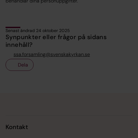
behandlar dina personuppgifter.
Senast ändrad 24 oktober 2025
Synpunkter eller frågor på sidans
innehåll?
ssa.forsamling@svenskakyrkan.se
Dela
Tillbaka till toppen
Tillbaka till innehållet
Kontakt