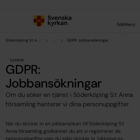
Till innehållet
Till undermeny
Sök
Meny
Söderköping S:t Anna församling
...
GDPR: Jobbansökningar
Lyssna
GDPR:
Jobbansökningar
Om du söker en tjänst i Söderköping S:t Anna
församling hanterar vi dina personuppgifter.
När du skickar in en jobbansökan till Söderköping S:t
Anna församling godkänner du att vi registrerar de
personuppgifter som du själv skickar in, inklusive ev.