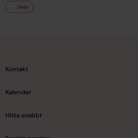
Dela
Tillbaka till toppen
Tillbaka till innehållet
Kontakt
Kalender
Hitta snabbt