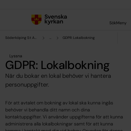
Till innehållet
Till undermeny
Sök
Meny
Söderköping S:t Anna församling
...
GDPR: Lokalbokning
Lyssna
GDPR: Lokalbokning
När du bokar en lokal behöver vi hantera
personuppgifter.
För att avtalet om bokning av lokal ska kunna ingås
behöver vi behandla ditt namn och dina
kontaktuppgifter. Vi använder uppgifterna för att kunna
administrera alla lokalbokningar samt för att kunna
komma i kontakt med dig vid behov. Grunden för denna