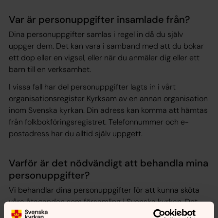
Var är personuppgifter insamlade från?
Dina personuppgifter samlas i regel in då du själv
uppger dem. Det kan vara i samband med att du bokar
ett dop eller en vigsel, eller när du anmäler dig eller ett
barn till en verksamhet.
I vissa fall har del personuppgifter lagts in i vårt
organisationsregister Kyrksam av en annan organisation
inom Svenska kyrkan. Din adress kan komma att hämtas
från folkbokföringsregistret. Telefonnummer och e-
postadress har du alltid själv uppgett.
Varför är det nödvändigt att behandla mina
personuppgifter?
Vi behandlar dina personuppgifter för att kunna sköta
våra åtaganden som församling i Svenska kyrkan. Det
inkluderar exempelvis medlemskap, genomförande av