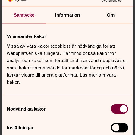
verksamhet, kontaktinformation, behörighet till IT-
system, kommunikation, arvodesutbetalning. Vi kan
Samtycke
Information
Om
också vara skyldiga att hantera dina personuppgifter för
att uppfylla lagkrav på rapportering, skatteinbetalning
m.m.
Vi använder kakor
Vi kommer endast att hantera dina personuppgifter så
Vissa av våra kakor (cookies) är nödvändiga för att
länge det behövs enligt lagkrav. Vissa uppgifter kan
webbplatsen ska fungera. Här finns också kakor för
dock komma att sparas under en tid, nämligen sådana
analys och kakor som förbättrar din användarupplevelse,
uppgifter som krävs för administrativa ändamål.
samt kakor som används för marknadsföring och när vi
länkar vidare till andra plattformar. Läs mer om våra
kakor.
Vem får tillgång till mina personuppgifter?
Söderköping S:t Anna församling är
personuppgiftsansvarig för de uppgifter vi samlar in. Det
Samtyckesval
betyder att vi har ansvar för att följa de lagkrav som
Nödvändiga kakor
ställs på behandlingen.
Vi har behörighetsstyrning på våra system, vilket gör att
Inställningar
dina personuppgifter endast kan kommas åt av de