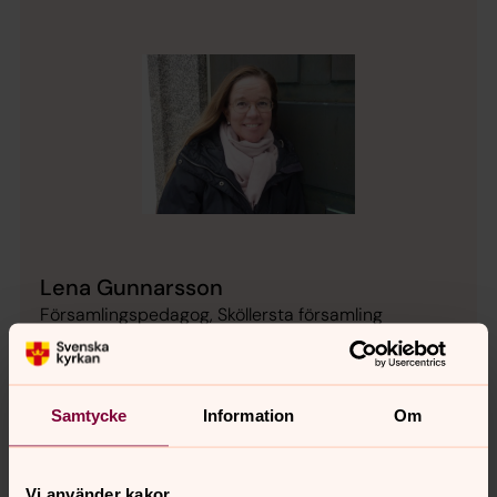
Lena Gunnarsson
Församlingspedagog, Sköllersta församling
Mobil:
0702519982
lena.gunnarsson2@svenskakyrkan.se
E-post:
Samtycke
Information
Om
Mer om Lena Gunnarsson
Barn och ungdom - Församlingspedagog
Vi använder kakor