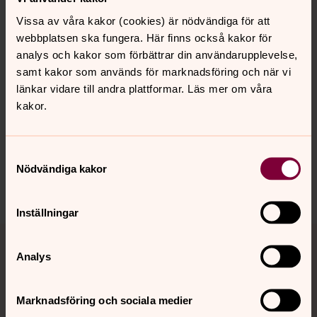
Vissa av våra kakor (cookies) är nödvändiga för att
webbplatsen ska fungera. Här finns också kakor för
analys och kakor som förbättrar din användarupplevelse,
samt kakor som används för marknadsföring och när vi
Senast ändrad 26 mars 2024
länkar vidare till andra plattformar. Läs mer om våra
Synpunkter eller frågor på sidans
kakor.
innehåll?
skollersta.forsamling@svenskakyrkan.se
Samtyckesval
Dela
Nödvändiga kakor
Inställningar
Tillbaka till toppen
Tillbaka till innehållet
Analys
Kontakt
Marknadsföring och sociala medier