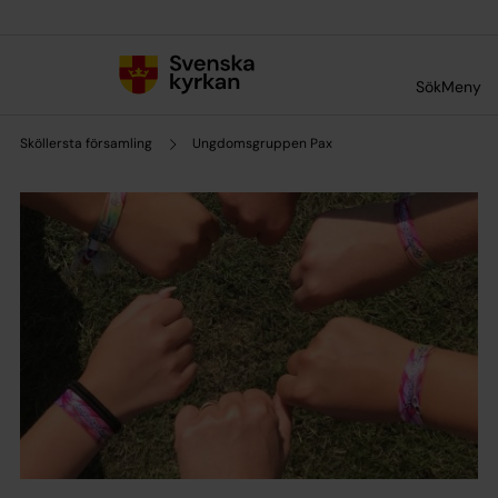
Till innehållet
Till undermeny
Sök
Meny
Sköllersta församling
Ungdomsgruppen Pax