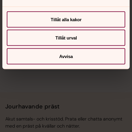
Kalender
Tillåt alla kakor
Hitta snabbt
Tillåt urval
Avvisa
Sociala kanaler
Jourhavande präst
Akut samtals- och krisstöd. Prata eller chatta anonymt
med en präst på kvällar och nätter.