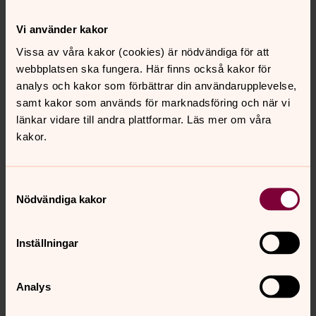
trivs och utvecklas.
· Motiverade och kompetenta medarbetare
Vi använder kakor
· Engagerade förtroendevalda och ideella
Vissa av våra kakor (cookies) är nödvändiga för att
webbplatsen ska fungera. Här finns också kakor för
analys och kakor som förbättrar din användarupplevelse,
Tjänsten är på heltid och tillträde enligt
samt kakor som används för marknadsföring och när vi
överenskommelse.
länkar vidare till andra plattformar. Läs mer om våra
kakor.
Vill du veta mer om tjänsten är du välkommen att
kontakta
Samtyckesval
Sara Folkeson, kyrkorådets ordförande,
Nödvändiga kakor
tfn 0703-333240 sara.folkeson@svenskakyrkan.se
Inställningar
Välkommen med din ansökan!
Analys
Sista ansökningsdag 2023-02-13
till: skollersta.forsamling@svenskakyrkan.se