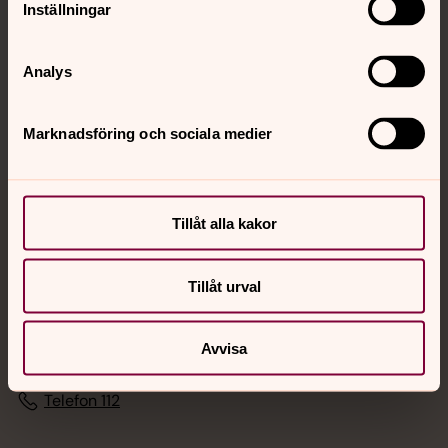
Inställningar
Sociala kanaler
Analys
Marknadsföring och sociala medier
Tillåt alla kakor
Jourhavande präst
Akut samtals- och krisstöd. Prata eller chatta anonymt
Tillåt urval
med en präst på kvällar och nätter.
Avvisa
Chatt
Digitalt brev
Telefon 112