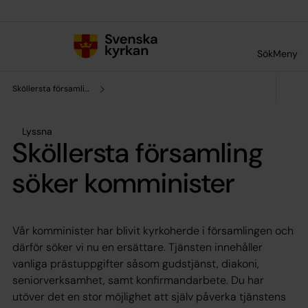
Till innehållet
Till undermeny
Sök
Meny
Sköllersta församling
Lyssna
Sköllersta församling
söker komminister
Vår komminister har blivit kyrkoherde i församlingen och
därför söker vi nu en ersättare. Tjänsten innehåller
vanliga prästuppgifter såsom gudstjänst, diakoni,
seniorverksamhet, samt konfirmandarbete. Du har
utöver det en stor möjlighet att själv påverka tjänstens