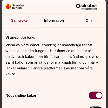
Senast ändrad 24 augusti 2016
Synpunkter eller frågor på sidans
innehåll?
Samtycke
Information
Om
skollersta.forsamling@svenskakyrkan.se
Dela
Vi använder kakor
Vissa av våra kakor (cookies) är nödvändiga för att
Tillbaka till toppen
Tillbaka till innehållet
webbplatsen ska fungera. Här finns också kakor för
analys och kakor som förbättrar din användarupplevelse,
samt kakor som används för marknadsföring och när vi
länkar vidare till andra plattformar. Läs mer om våra
Kontakt
kakor.
Kalender
Samtyckesval
Nödvändiga kakor
Hitta snabbt