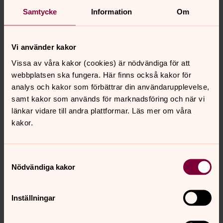
Samtycke
Information
Om
Vi använder kakor
Vissa av våra kakor (cookies) är nödvändiga för att
Musikgudstjänst 23 augusti kl. 18.00
webbplatsen ska fungera. Här finns också kakor för
Svennevads kyrka
analys och kakor som förbättrar din användarupplevelse,
samt kakor som används för marknadsföring och när vi
Jenny Norén och Tobias Kandenäs framför musik, från
länkar vidare till andra plattformar. Läs mer om våra
Duvemåla och andra musikaler.
kakor.
Samtyckesval
Nödvändiga kakor
Inställningar