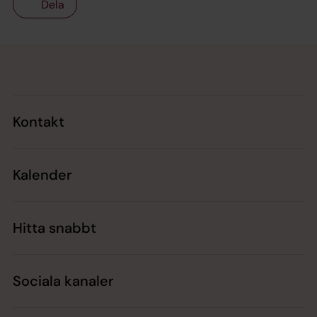
Dela
Tillbaka till toppen
Tillbaka till innehållet
Kontakt
Kalender
Hitta snabbt
Sociala kanaler