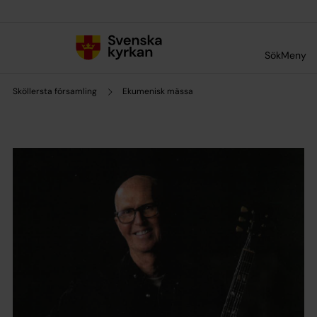
Till innehållet
Till undermeny
Sök
Meny
Sköllersta församling
Ekumenisk mässa