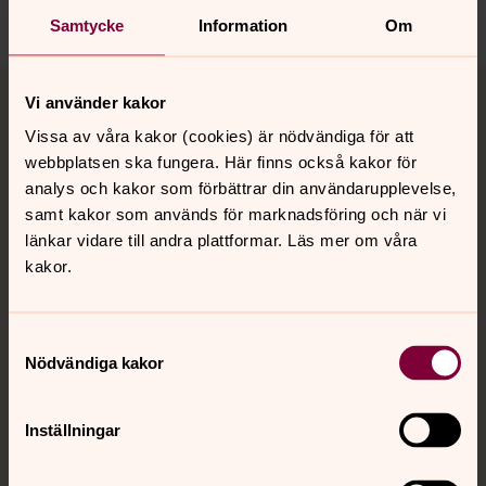
Dela
Samtycke
Information
Om
Tillbaka till toppen
Tillbaka till innehållet
Vi använder kakor
Vissa av våra kakor (cookies) är nödvändiga för att
webbplatsen ska fungera. Här finns också kakor för
Kontakt
analys och kakor som förbättrar din användarupplevelse,
samt kakor som används för marknadsföring och när vi
länkar vidare till andra plattformar. Läs mer om våra
Kalender
kakor.
Samtyckesval
Hitta snabbt
Nödvändiga kakor
Sociala kanaler
Inställningar