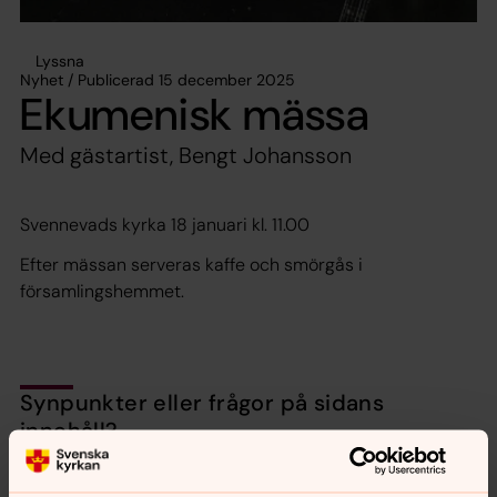
Lyssna
Nyhet / Publicerad 15 december 2025
Ekumenisk mässa
Med gästartist, Bengt Johansson
Svennevads kyrka 18 januari kl. 11.00
Efter mässan serveras kaffe och smörgås i
församlingshemmet.
Synpunkter eller frågor på sidans
innehåll?
skollersta.forsamling@svenskakyrkan.se