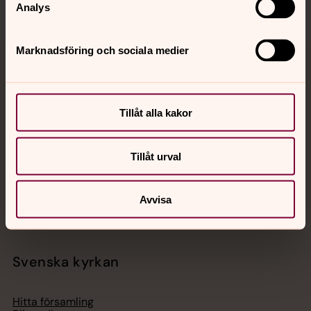
Analys
Marknadsföring och sociala medier
Jourhavande präst
Akut samtals- och krisstöd. Prata eller chatta anonymt
Tillåt alla kakor
med en präst på kvällar och nätter.
Tillåt urval
Chatt
Digitalt brev
Telefon 112
Avvisa
Svenska kyrkan
Hitta församling