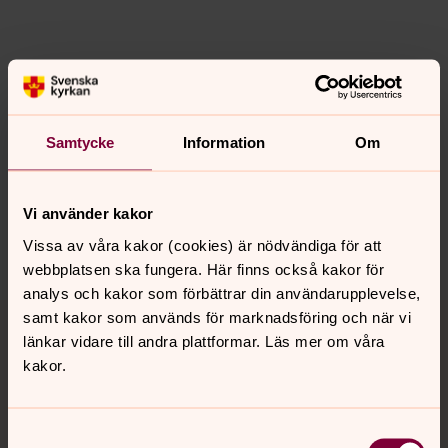
Senast ändrad 10 mars 2026
Synpunkter eller frågor på sidans
innehåll?
Samtycke
Information
Om
skarstad-olmstads.forsamling@svenskakyrkan.se
Dela
Vi använder kakor
Vissa av våra kakor (cookies) är nödvändiga för att
webbplatsen ska fungera. Här finns också kakor för
analys och kakor som förbättrar din användarupplevelse,
Tillbaka till toppen
Tillbaka till innehållet
samt kakor som används för marknadsföring och när vi
länkar vidare till andra plattformar. Läs mer om våra
kakor.
Kontakt
Samtyckesval