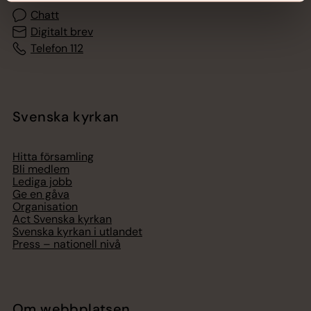
Chatt
Digitalt brev
Telefon 112
Svenska kyrkan
Hitta församling
Bli medlem
Lediga jobb
Ge en gåva
Organisation
Act Svenska kyrkan
Svenska kyrkan i utlandet
Press – nationell nivå
Om webbplatsen