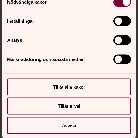
Nödvändiga kakor
Kalender
Inställningar
Hitta snabbt
Analys
Sociala kanaler
Marknadsföring och sociala medier
Tillåt alla kakor
Jourhavande präst
Tillåt urval
Akut samtals- och krisstöd. Prata eller chatta anonymt
Avvisa
med en präst på kvällar och nätter.