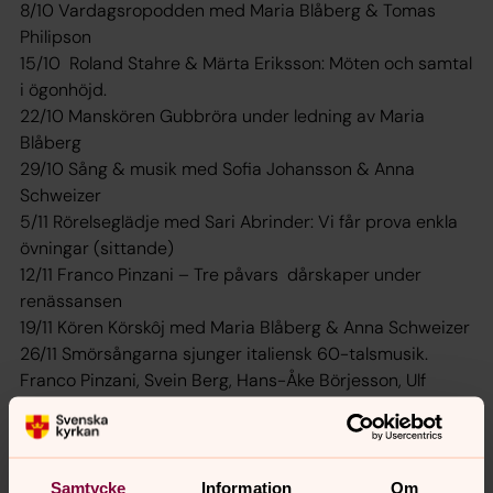
8/10 Vardagsropodden med Maria Blåberg & Tomas
Philipson
15/10 Roland Stahre & Märta Eriksson: Möten och samtal
i ögonhöjd.
22/10 Manskören Gubbröra under ledning av Maria
Blåberg
29/10 Sång & musik med Sofia Johansson & Anna
Schweizer
5/11 Rörelseglädje med Sari Abrinder: Vi får prova enkla
övningar (sittande)
12/11 Franco Pinzani – Tre påvars dårskaper under
renässansen
19/11 Kören Körskôj med Maria Blåberg & Anna Schweizer
26/11 Smörsångarna sjunger italiensk 60-talsmusik.
Franco Pinzani, Svein Berg, Hans-Åke Börjesson, Ulf
Kuylenstierna, Janne Magnusson
3/12 Skiffl´n Such - Jultallrik förbeställs senast 26/11
Caroline 031- 788 73 02
Samtycke
Information
Om