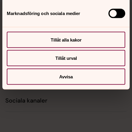
Tillbaka till toppen
Tillbaka till innehållet
Marknadsföring och sociala medier
Kontakt
Tillåt alla kakor
Kalender
Tillåt urval
Avvisa
Hitta snabbt
Sociala kanaler