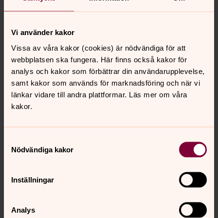
Café Bryggan i Kullavikskyrkan
Vi använder kakor
Sommar 2026: Öppet v. 23-27 och 31-35. Mån, tis, tors
Vissa av våra kakor (cookies) är nödvändiga för att
kl. 10-16, ons kl. 11-16 och fredag kl. 10-13. OBS Stängt v.
webbplatsen ska fungera. Här finns också kakor för
28-30 (då har vi istället fika och gemenskap tisdagar kl.
analys och kakor som förbättrar din användarupplevelse,
14-16). Veckans öppettider kan variera och du ser det
samt kakor som används för marknadsföring och när vi
på Facebook.
länkar vidare till andra plattformar. Läs mer om våra
kakor.
Senast ändrad 29 juni 2026
Samtyckesval
Synpunkter eller frågor på sidans
Nödvändiga kakor
innehåll?
saro.pastorat@svenskakyrkan.se
Inställningar
Dela
Analys