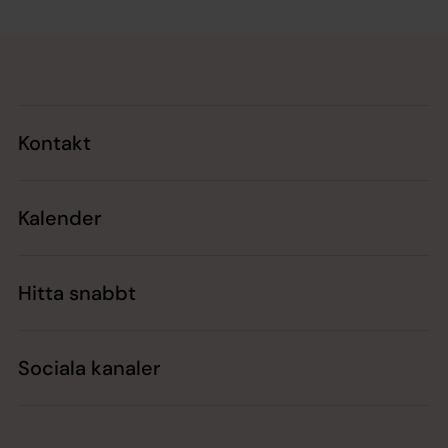
Tillbaka till toppen
Tillbaka till innehållet
Kontakt
Kalender
Hitta snabbt
Sociala kanaler