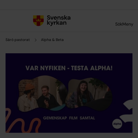
Till innehållet
Till undermeny
Sök
Meny
Särö pastorat
Alpha & Beta