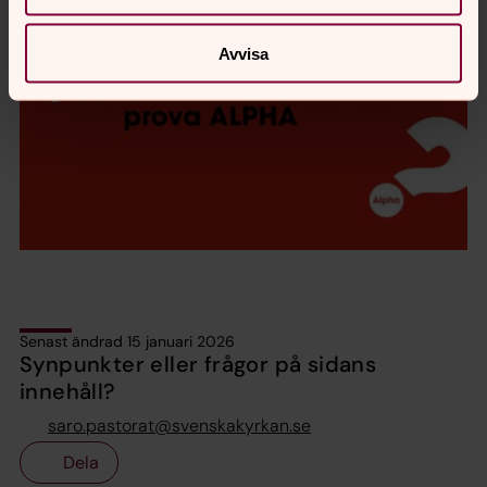
Avvisa
Senast ändrad 15 januari 2026
Synpunkter eller frågor på sidans
innehåll?
saro.pastorat@svenskakyrkan.se
Dela