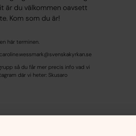
 Hit är du välkommen oavsett
inte. Kom som du är!
den här terminen.
ler caroline.wessmark@svenskakyrkan.se
grupp så du får mer precis info vad vi
tagram där vi heter: Skusaro