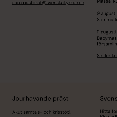
Mässa, Ku
saro.pastorat@svenskakyrkan.se
9 augusti
Sommarkv
11 augusti
Babymass
församli
Se fler 
Jourhavande präst
Svens
Hitta f
Akut samtals- och krisstöd.
Bli med