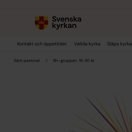
Till innehållet
Till undermeny
Kontakt och öppettider
Vallda kyrka
Släps kyrk
Särö pastorat
18+-gruppen, 18-30 år