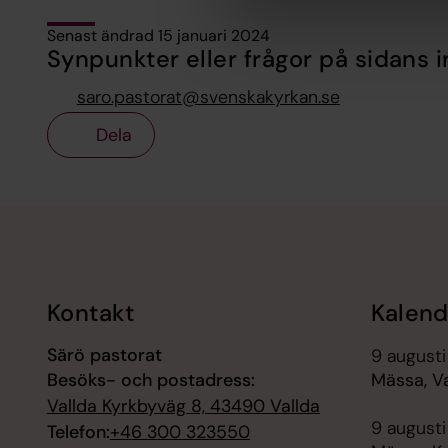
Senast ändrad 15 januari 2024
Synpunkter eller frågor på sidans i
saro.pastorat@svenskakyrkan.se
Dela
Tillbaka till toppen
Tillbaka till innehållet
Kontakt
Kalend
Särö pastorat
9 augusti
Besöks- och postadress:
Mässa, Va
Vallda Kyrkbyväg 8, 43490 Vallda
9 augusti
Telefon:
+46 300 323550