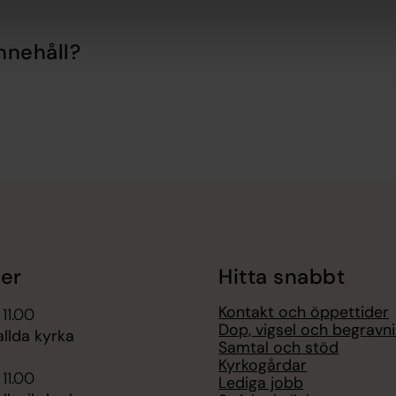
nnehåll?
er
Hitta snabbt
Kontakt och öppettider
 11.00
Dop, vigsel och begravn
llda kyrka
Samtal och stöd
Kyrkogårdar
 11.00
Lediga jobb