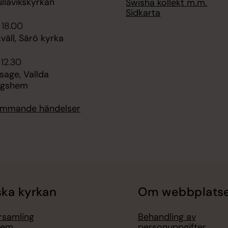
llavikskyrkan
Swisha kollekt m.m.
Sidkarta
 18.00
äll, Särö kyrka
 12.30
age, Vallda
ngshem
kommande händelser
ka kyrkan
Om webbplats
örsamling
Behandling av
lem
personuppgifter