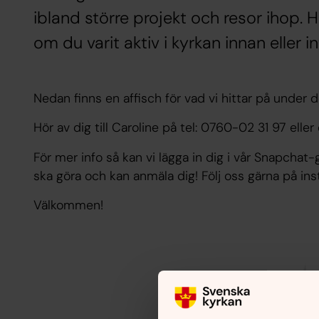
ibland större projekt och resor ihop.
om du varit aktiv i kyrkan innan eller 
Nedan finns en affisch för vad vi hittar på under 
Hör av dig till Caroline på tel: 0760-02 31 97 el
För mer info så kan vi lägga in dig i vår Snapchat-
ska göra och kan anmäla dig! Följ oss gärna på ins
Välkommen!