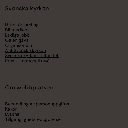
Svenska kyrkan
Hitta församling
Bli medlem
Lediga jobb
Ge en gåva
Organisation
Act Svenska kyrkan
Svenska kyrkan i utlandet
Press – nationell nivå
Om webbplatsen
Behandling av personuppgifter
Kakor
Lyssna
Tillgänglighetsredogörelse