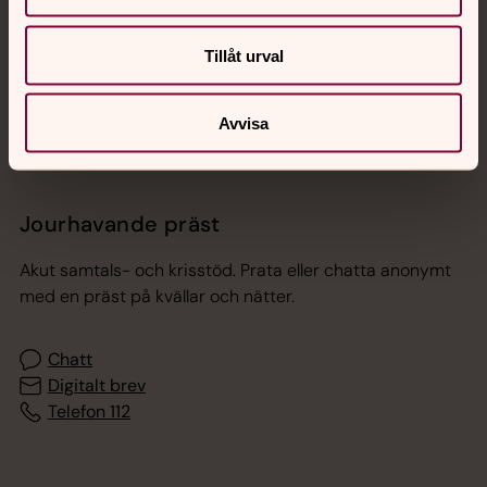
Sociala kanaler
Tillåt urval
Avvisa
Jourhavande präst
Akut samtals- och krisstöd. Prata eller chatta anonymt
med en präst på kvällar och nätter.
Chatt
Digitalt brev
Telefon 112