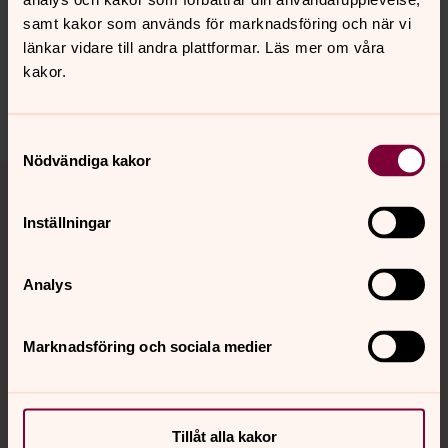
innehåll?
samt kakor som används för marknadsföring och när vi
saltsjobaden.forsamling@svenskakyrkan.se
länkar vidare till andra plattformar. Läs mer om våra
Dela
kakor.
Samtyckesval
Nödvändiga kakor
Tillbaka till toppen
Tillbaka till innehållet
Inställningar
Kontakt
Analys
Kalender
Marknadsföring och sociala medier
Hitta snabbt
Tillåt alla kakor