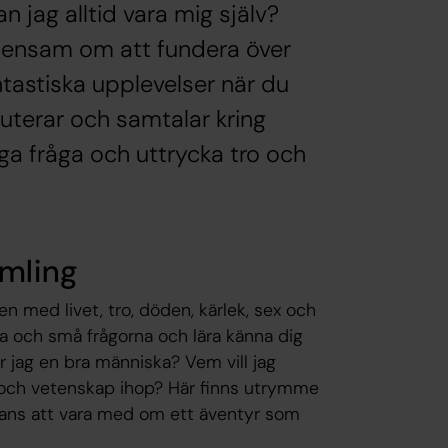
n jag alltid vara mig själv?
te ensam om att fundera över
antastiska upplevelser när du
uterar och samtalar kring
våga fråga och uttrycka tro och
amling
 med livet, tro, döden, kärlek, sex och
a och små frågorna och lära känna dig
 är jag en bra människa? Vem vill jag
o och vetenskap ihop? Här finns utrymme
 chans att vara med om ett äventyr som