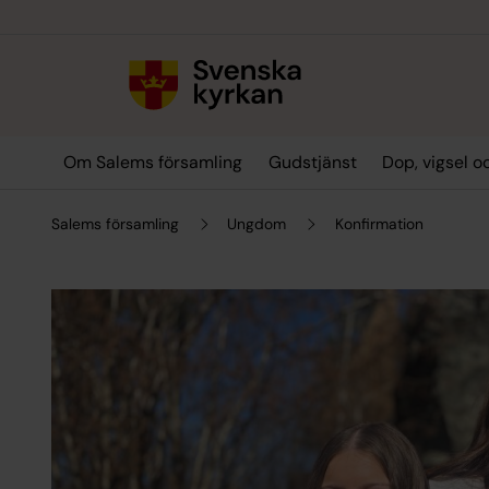
Till innehållet
Till undermeny
Om Salems församling
Gudstjänst
Dop, vigsel 
Salems församling
Ungdom
Konfirmation