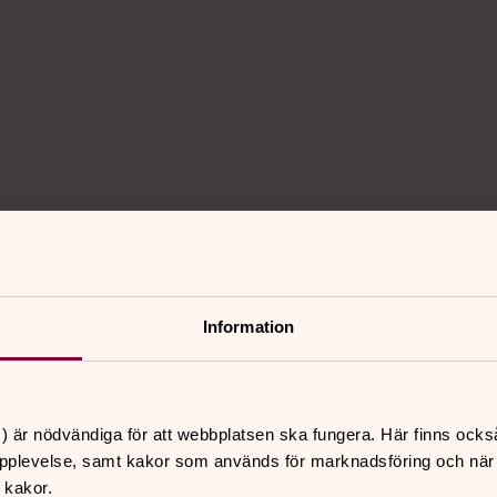
Information
009-2010. Men det är aldrig för sent att
idigare så ser vi om det skulle fungera
) är nödvändiga för att webbplatsen ska fungera. Här finns ocks
Salems kommun för att delta i våra
pplevelse, samt kakor som används för marknadsföring och när vi
 kakor.