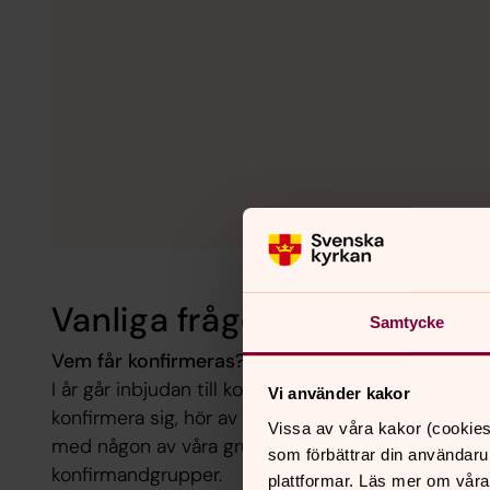
Vanliga frågor
Samtycke
Vem får konfirmeras?
I år går inbjudan till konfirmation till alla födda 2
Vi använder kakor
konfirmera sig, hör av dig till oss om du är född t
Vissa av våra kakor (cookies
med någon av våra grupper. Du behöver inte bo i 
som förbättrar din användaru
konfirmandgrupper.
plattformar. Läs mer om våra