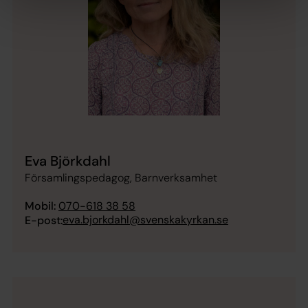
Eva Björkdahl
Församlingspedagog, Barnverksamhet
Mobil:
070-618 38 58
eva.bjorkdahl@svenskakyrkan.se
E-post: