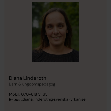
Diana Linderoth
Barn & ungdomspedagog
Mobil:
070-618 31 65
diana.linderoth@svenskakyrkan.se
E-post: