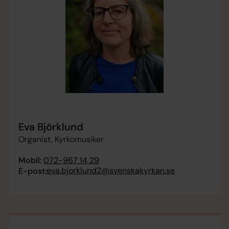
Eva Björklund
Organist, Kyrkomusiker
Mobil:
072-967 14 29
eva.bjorklund2@svenskakyrkan.se
E-post: