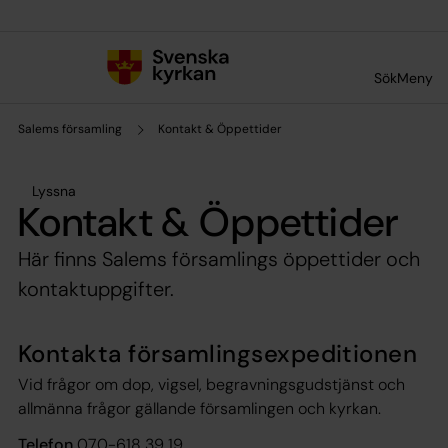
Till innehållet
Till undermeny
Sök
Meny
Salems församling
Kontakt & Öppettider
Lyssna
Kontakt & Öppettider
Här finns Salems församlings öppettider och
kontaktuppgifter.
Kontakta församlingsexpeditionen
Vid frågor om dop, vigsel, begravningsgudstjänst och
allmänna frågor gällande församlingen och kyrkan.
Telefon
070-618 39 19