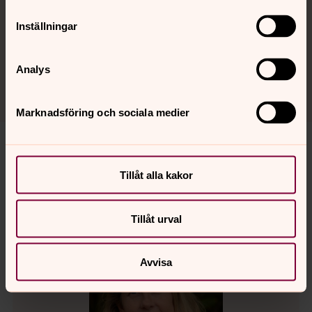
Mobil:
072-967 14 20
Inställningar
karin.starck@svenskakyrkan.se
E-post:
Analys
Marknadsföring och sociala medier
Pedagoger
Tillåt alla kakor
Tillåt urval
Avvisa