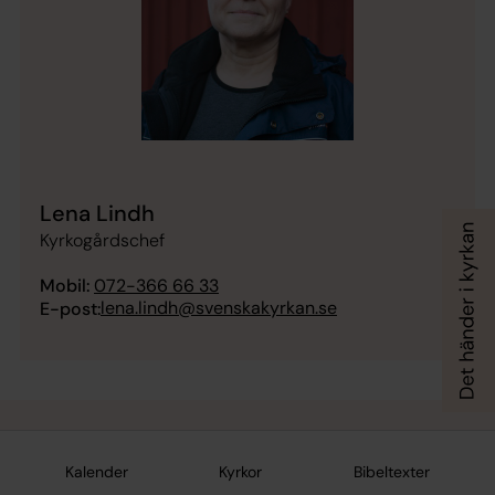
Lena Lindh
Kyrkogårdschef
Mobil:
072-366 66 33
lena.lindh@svenskakyrkan.se
E-post:
Kyrkogårdsarbetare
Kalender
Kyrkor
Bibeltexter