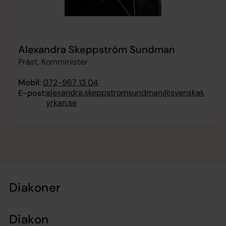
Alexandra Skeppström Sundman
Präst, Komminister
Mobil:
072-967 13 04
alexandra.skeppstromsundman@svenskak
E-post:
yrkan.se
Diakoner
Diakon