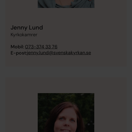
Jenny Lund
Kyrkokamrer
Mobil:
073-374 33 76
jenny.lund@svenskakyrkan.se
E-post: