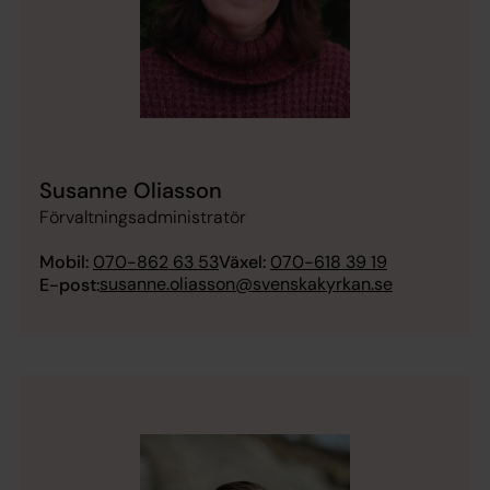
Susanne Oliasson
Förvaltningsadministratör
Mobil:
070-862 63 53
Växel:
070-618 39 19
susanne.oliasson@svenskakyrkan.se
E-post: