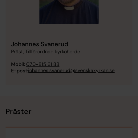
Johannes Svanerud
Präst, Tillförordnad kyrkoherde
Mobil:
070-815 61 88
johannes.svanerud@svenskakyrkan.se
E-post:
Präster