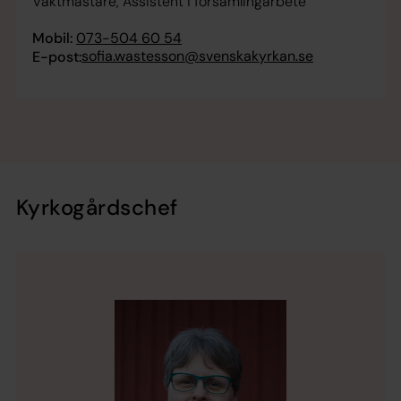
Vaktmästare, Assistent i församlingarbete
Mobil:
073-504 60 54
sofia.wastesson@svenskakyrkan.se
E-post:
Kyrkogårdschef