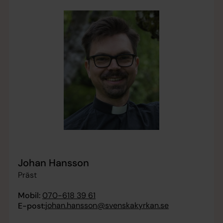
Johan Hansson
Präst
Mobil:
070-618 39 61
johan.hansson@svenskakyrkan.se
E-post: