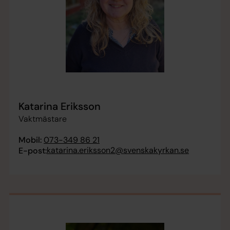
Katarina Eriksson
Vaktmästare
Mobil:
073-349 86 21
katarina.eriksson2@svenskakyrkan.se
E-post: