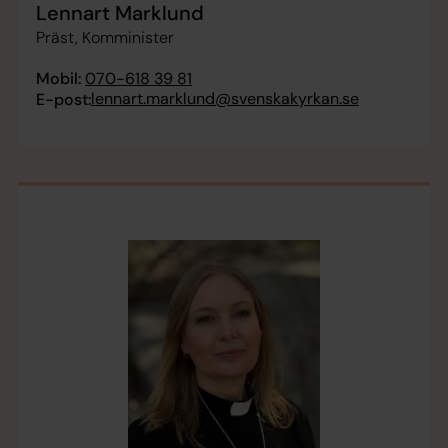
Lennart Marklund
Präst, Komminister
Mobil:
070-618 39 81
lennart.marklund@svenskakyrkan.se
E-post: