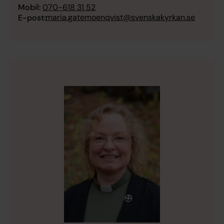
Mobil:
070-618 31 52
maria.gatemoenqvist@svenskakyrkan.se
E-post: