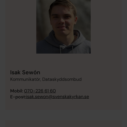
Isak Sewón
Kommunikatör, Dataskyddsombud
Mobil:
070-226 61 60
isak.sewon@svenskakyrkan.se
E-post: