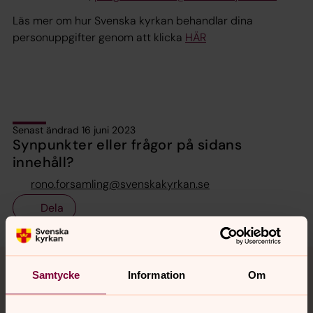
Läs mer om hur Svenska kyrkan behandlar dina
personuppgifter genom att klicka
HÄR
Senast ändrad 16 juni 2023
Synpunkter eller frågor på sidans
innehåll?
rono.forsamling@svenskakyrkan.se
Dela
Tillbaka till toppen
Tillbaka till innehållet
Samtycke
Information
Om