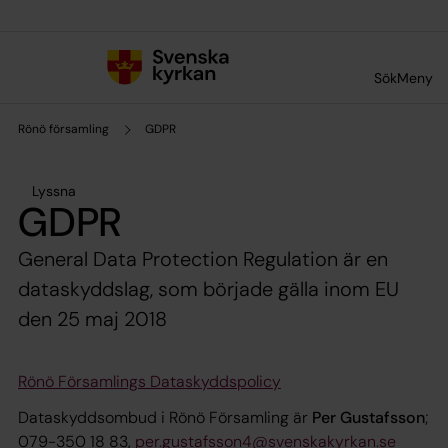
Till innehållet
Till undermeny
Sök
Meny
Rönö församling
GDPR
Lyssna
GDPR
General Data Protection Regulation är en
dataskyddslag, som började gälla inom EU
den 25 maj 2018
Rönö Församlings Dataskyddspolicy
Dataskyddsombud i Rönö Församling är
Per Gustafsson
;
079-350 18 83,
per.gustafsson4@svenskakyrkan.se