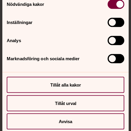
Nödvändiga kakor
Kalender
Inställningar
Hitta snabbt
Analys
Sociala kanaler
Marknadsföring och sociala medier
Tillåt alla kakor
Jourhavande präst
Tillåt urval
Akut samtals- och krisstöd. Prata eller chatta anonymt
med en präst på kvällar och nätter.
Avvisa