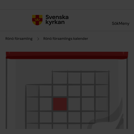
Till innehållet
Till undermeny
Sök
Meny
Rönö församling
Rönö församlings kalender