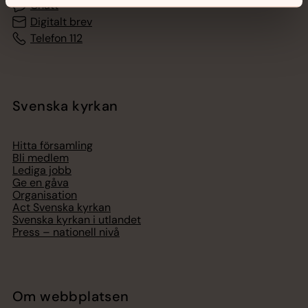
Chatt
Digitalt brev
Telefon 112
Svenska kyrkan
Hitta församling
Bli medlem
Lediga jobb
Ge en gåva
Organisation
Act Svenska kyrkan
Svenska kyrkan i utlandet
Press – nationell nivå
Om webbplatsen