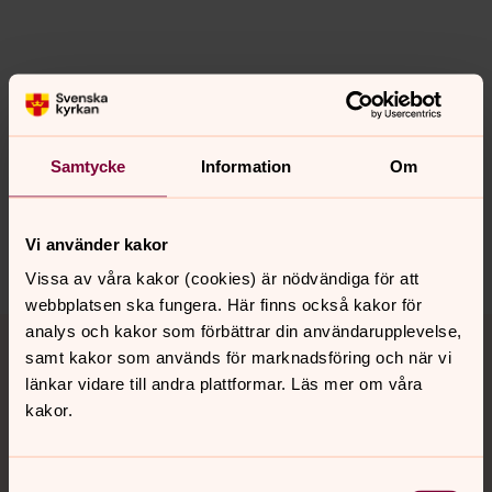
Senast ändrad 29 maj 2017
Synpunkter eller frågor på sidans
innehåll?
Samtycke
Information
Om
rono.forsamling@svenskakyrkan.se
Dela
Vi använder kakor
Vissa av våra kakor (cookies) är nödvändiga för att
webbplatsen ska fungera. Här finns också kakor för
Tillbaka till toppen
Tillbaka till innehållet
analys och kakor som förbättrar din användarupplevelse,
samt kakor som används för marknadsföring och när vi
länkar vidare till andra plattformar. Läs mer om våra
kakor.
Kontakt
Samtyckesval