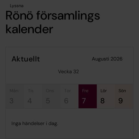
Lyssna
Rönö församlings
kalender
Aktuellt
augusti 2026
Vecka 32
mån
tis
ons
tor
fre
lör
sön
3
4
5
6
7
8
9
Inga händelser i dag.