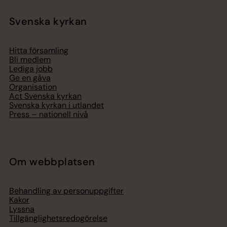
Svenska kyrkan
Hitta församling
Bli medlem
Lediga jobb
Ge en gåva
Organisation
Act Svenska kyrkan
Svenska kyrkan i utlandet
Press – nationell nivå
Om webbplatsen
Behandling av personuppgifter
Kakor
Lyssna
Tillgänglighetsredogörelse