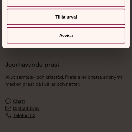
Sociala kanaler
Tillåt urval
Avvisa
Jourhavande präst
Akut samtals- och krisstöd. Prata eller chatta anonymt
med en präst på kvällar och nätter.
Chatt
Digitalt brev
Telefon 112