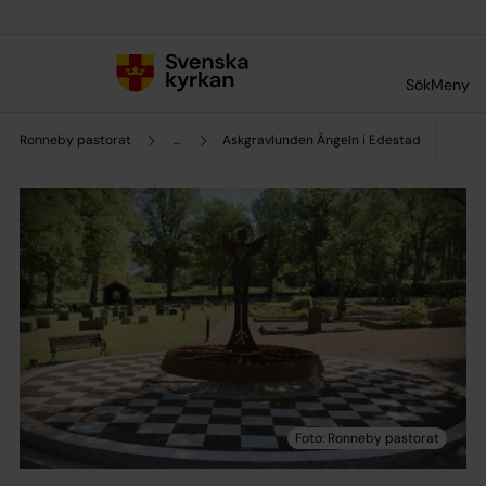
Till innehållet
Till undermeny
Sök
Meny
Ronneby pastorat
...
Askgravlunden Ängeln i Edestad