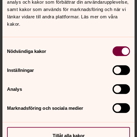
analys och kakor som förbättrar din användarupplevelse,
innehåll?
samt kakor som används för marknadsföring och när vi
ronneby.kyrkogard@svenskakyrkan.se
länkar vidare till andra plattformar. Läs mer om våra
kakor.
Dela
Samtyckesval
Nödvändiga kakor
Tillbaka till toppen
Tillbaka till innehållet
Inställningar
Kontakt
Analys
Marknadsföring och sociala medier
Kalender
Hitta snabbt
Tillåt alla kakor