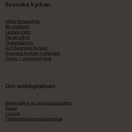
Svenska kyrkan
Hitta församling
Bli medlem
Lediga jobb
Ge en gåva
Organisation
Act Svenska kyrkan
Svenska kyrkan i utlandet
Press – nationell nivå
Om webbplatsen
Behandling av personuppgifter
Kakor
Lyssna
Tillgänglighetsredogörelse