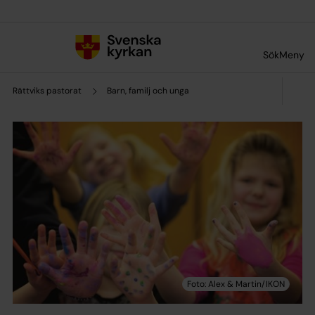
Till innehållet
Till undermeny
Sök
Meny
Rättviks pastorat
Barn, familj och unga