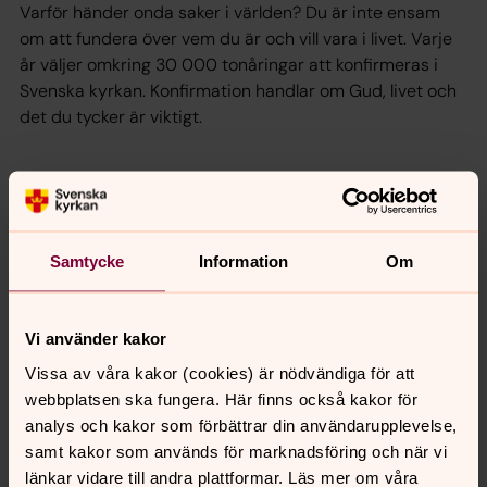
Varför händer onda saker i världen? Du är inte ensam
om att fundera över vem du är och vill vara i livet. Varje
år väljer omkring 30 000 tonåringar att konfirmeras i
Svenska kyrkan. Konfirmation handlar om Gud, livet och
det du tycker är viktigt.
Ungdom
Verksamhet för ungdomar åk 3 och uppåt
Samtycke
Information
Om
Senast ändrad 4 september 2025
Synpunkter eller frågor på sidans
Vi använder kakor
innehåll?
Vissa av våra kakor (cookies) är nödvändiga för att
webbplatsen ska fungera. Här finns också kakor för
rattviks.pastorat@svenskakyrkan.se
analys och kakor som förbättrar din användarupplevelse,
Dela
samt kakor som används för marknadsföring och när vi
länkar vidare till andra plattformar. Läs mer om våra