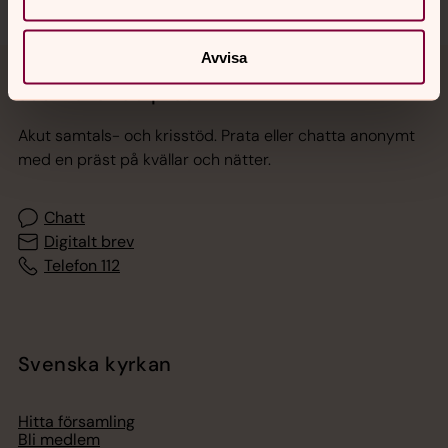
Avvisa
Jourhavande präst
Akut samtals- och krisstöd. Prata eller chatta anonymt
med en präst på kvällar och nätter.
Chatt
Digitalt brev
Telefon 112
Svenska kyrkan
Hitta församling
Bli medlem