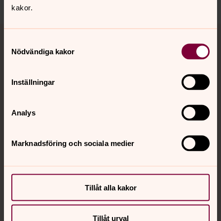
kakor.
Tillbaka till toppen
Tillbaka till innehållet
Samtyckesval
Nödvändiga kakor
Kontakt
Inställningar
Analys
Kalender
Marknadsföring och sociala medier
Hitta snabbt
Sociala kanaler
Tillåt alla kakor
Tillåt urval