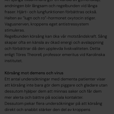
andningen blir långsam och regelbunden vid långa
fraser. Hjärt- och lungfunktionen förbättras också.
Halten av ”lugn och ro”-hormonet oxytocin stiger.
Vagusnerven, kroppens eget antistressystem
stimuleras.
Regelbunden körsång kan öka vår motståndskraft. Sång
skapar ofta en känsla av ökad energi och avslappning
och förbättrar då den upplevda livskvaliteten. Detta
enligt Töres Theorell, professor emeritus vid Karolinska
institutet.
Körsång mot demens och virus
Ett antal undersökningar med dementa patienter visar
att körsång inte bara gör dem piggare och gladare utan
dessutom hjälper dem att minnas saker och får dem
mer alerta och bättre på sociala kontakter.
Dessutom pekar flera undersökningar på att körsång
direkt och snabbt stärker den del av kroppens