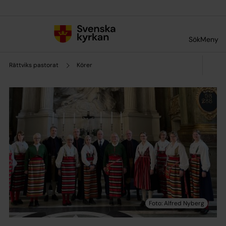
Till innehållet
Till undermeny
Sök
Meny
Rättviks pastorat
Körer