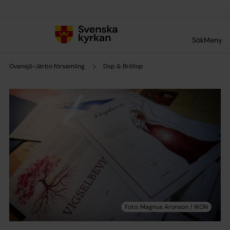
Till innehållet
Till undermeny
Sök
Meny
Ovansjö-Järbo församling
Dop & Bröllop