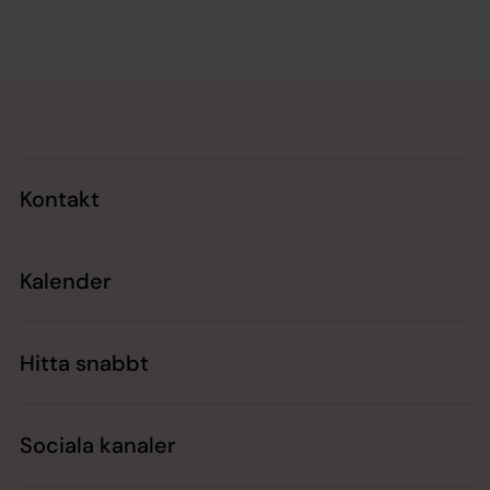
Tillbaka till toppen
Tillbaka till innehållet
Kontakt
Kalender
Hitta snabbt
Sociala kanaler