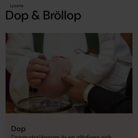
Lyssna
Dop & Bröllop
Dop
Dopgudstjänsten är en glädjens och