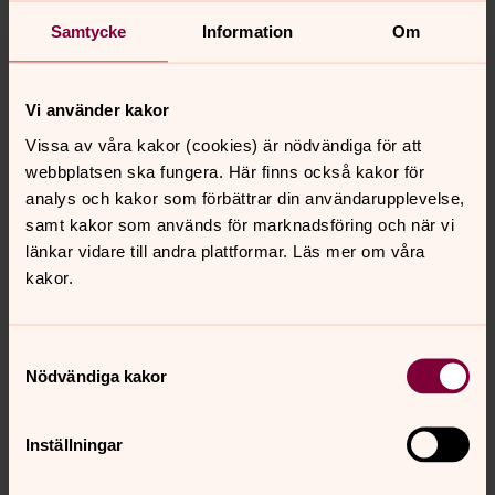
Samtycke
Information
Om
Vi använder kakor
Vissa av våra kakor (cookies) är nödvändiga för att
webbplatsen ska fungera. Här finns också kakor för
Konfirmation
analys och kakor som förbättrar din användarupplevelse,
Välkommen att bli konfirmand! Vad är
samt kakor som används för marknadsföring och när vi
länkar vidare till andra plattformar. Läs mer om våra
viktigt för dig? Vad tänker du på? Vem
kakor.
bryr sig? Vem kan jag lita på?
Tillsammans med dig funderar vi över
dessa och andra frågor under din
Samtyckesval
Nödvändiga kakor
konfirmationstid. Du är välkommen vare
sig du tror eller tvivlar. Tillsammans med
Inställningar
andra får du upptäcka och uppleva, lära
och leka. Sandvikens pastorat och