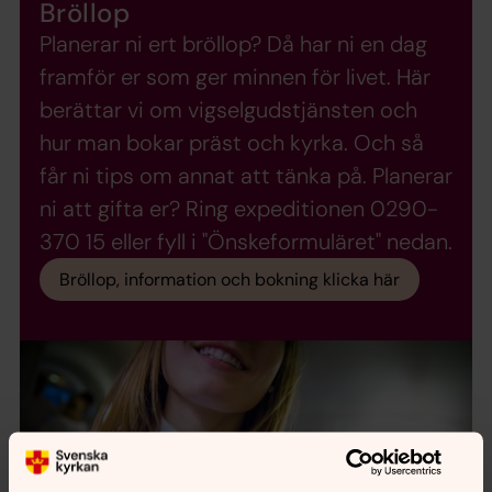
Bröllop
Planerar ni ert bröllop? Då har ni en dag
framför er som ger minnen för livet. Här
berättar vi om vigselgudstjänsten och
hur man bokar präst och kyrka. Och så
får ni tips om annat att tänka på. Planerar
ni att gifta er? Ring expeditionen 0290-
370 15 eller fyll i "Önskeformuläret" nedan.
Bröllop, information och bokning klicka här