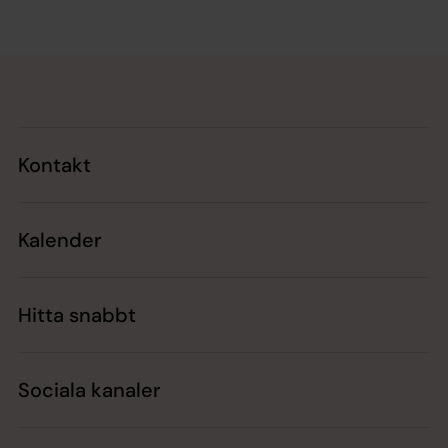
Tillbaka till toppen
Tillbaka till innehållet
Kontakt
Kalender
Hitta snabbt
Sociala kanaler