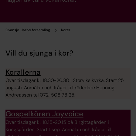
Ovansjö-Järbo församling
Körer
Vill du sjunga i kör?
Korallerna
Övar tisdagar kl. 18.30-20.30 i Storviks kyrka. Start 25
augusti. Anmälan och frågor till körledare Henning
Andreasson tel 072-506 78 25.
Gospelkören Joyvoice
Övar tisdagar kl. 18.15-20.15 på Birgittagården i
Kungsgården. Start 1 sep. Anmälan och frågor till