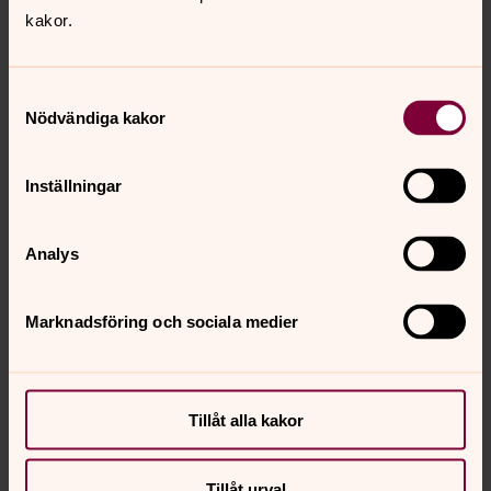
kakor.
Samtyckesval
Nödvändiga kakor
Nina Strang Brydevall
Musiker, Ovansjö-Järbo församling
Inställningar
Mobil:
072-506 78 48
Nina.Brydevall@svenskakyrkan.se
E-post:
Analys
Marknadsföring och sociala medier
Tillåt alla kakor
Tillåt urval