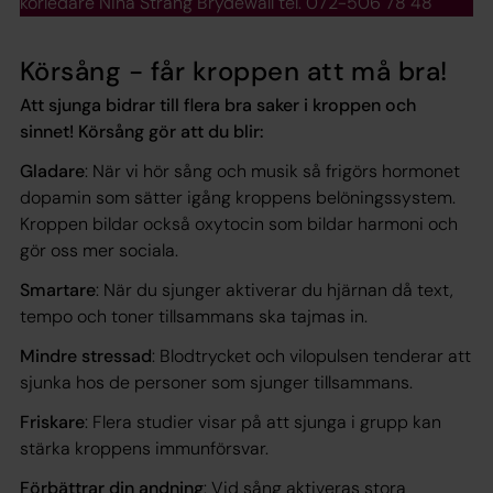
körledare Nina Strang Brydewall tel. 072-506 78 48
Körsång - får kroppen att må bra!
Att sjunga bidrar till flera bra saker i kroppen och
sinnet! Körsång gör att du blir:
Gladare
: När vi hör sång och musik så frigörs hormonet
dopamin som sätter igång kroppens belöningssystem.
Kroppen bildar också oxytocin som bildar harmoni och
gör oss mer sociala.
Smartare
: När du sjunger aktiverar du hjärnan då text,
tempo och toner tillsammans ska tajmas in.
Mindre stressad
: Blodtrycket och vilopulsen tenderar att
sjunka hos de personer som sjunger tillsammans.
Friskare
: Flera studier visar på att sjunga i grupp kan
stärka kroppens immunförsvar.
Förbättrar din andning
: Vid sång aktiveras stora