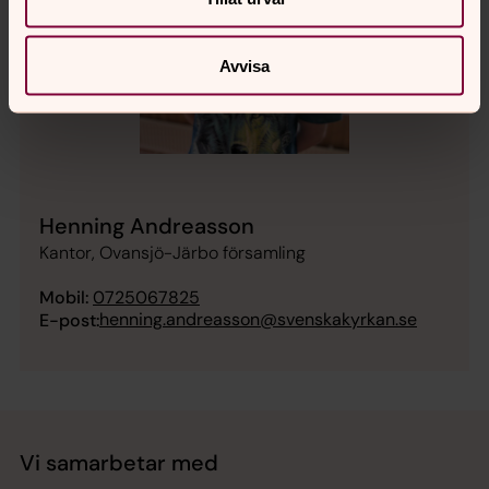
Avvisa
Henning Andreasson
Kantor, Ovansjö-Järbo församling
Mobil:
0725067825
henning.andreasson@svenskakyrkan.se
E-post:
Vi samarbetar med