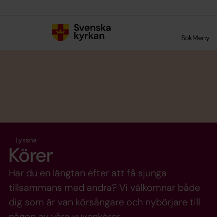
Till innehållet
Till undermeny
Sök
Meny
Lyssna
Körer
Har du en längtan efter att få sjunga
tillsammans med andra? Vi välkomnar både
dig som är van körsångare och nybörjare till
någon av våra vuxenkörer.