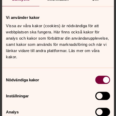
Kontaktlista
med
alla medarbetare i Längbro
församling
Vi använder kakor
Till
Längbro församling på Facebook
Vissa av våra kakor (cookies) är nödvändiga för att
Församlingens kyrkor:
webbplatsen ska fungera. Här finns också kakor för
Längbro kyrka
analys och kakor som förbättrar din användarupplevelse,
Ekers kyrka
samt kakor som används för marknadsföring och när vi
länkar vidare till andra plattformar. Läs mer om våra
kakor.
Samtyckesval
Senast ändrad 3 augusti 2026
Synpunkter eller frågor på sidans
Nödvändiga kakor
innehåll?
orebro.pastorat@svenskakyrkan.se
Inställningar
Dela
Analys