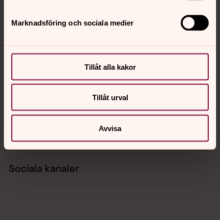
Tillbaka till toppen
Tillbaka till innehållet
Marknadsföring och sociala medier
Kontakt
Tillåt alla kakor
Kalender
Tillåt urval
Avvisa
Hitta snabbt
Sociala kanaler