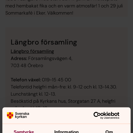
med hembakat fika och en varm atmosfär! 1 och 29 juli
Sommarkafé i Eker. Välkommen!
Längbro församling
Längbro församling
Adress:
Församlingsvägen 4,
703 48 Örebro
Telefon växel:
019-15 45 00
Telefontid helgfri mån-fre: kl. 9-12 och kl. 13-14.30.
Lunchstängt kl. 12-13.
Besökstid på Kyrkans hus, Storgatan 27 A, helgfri
mån-fre: kl. 10-12.
Välkommen!
E-post:
langbro.forsamling@svenskakyrkan.se
Samtycke
Information
Om