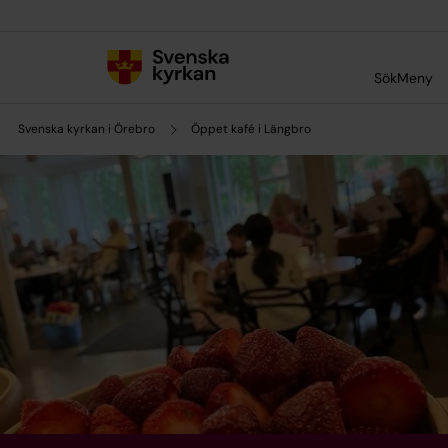
Till innehållet
Till undermeny
Sök
Meny
Svenska kyrkan i Örebro
Öppet kafé i Längbro