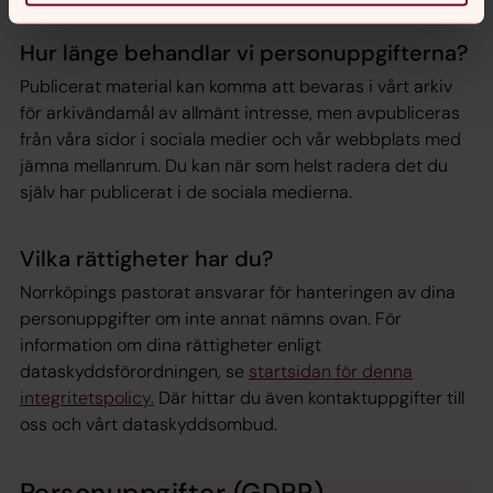
Hur länge behandlar vi personuppgifterna?
Publicerat material kan komma att bevaras i vårt arkiv
för arkivändamål av allmänt intresse, men avpubliceras
från våra sidor i sociala medier och vår webbplats med
jämna mellanrum. Du kan när som helst radera det du
själv har publicerat i de sociala medierna.
Vilka rättigheter har du?
Norrköpings pastorat ansvarar för hanteringen av dina
personuppgifter om inte annat nämns ovan. För
information om dina rättigheter enligt
dataskyddsförordningen, se
startsidan för denna
integritetspolicy.
Där hittar du även kontaktuppgifter till
oss och vårt dataskyddsombud.
Personuppgifter (GDPR)