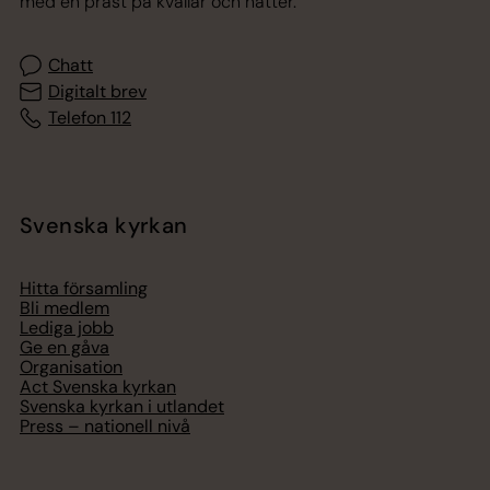
med en präst på kvällar och nätter.
Chatt
Digitalt brev
Telefon 112
Svenska kyrkan
Hitta församling
Bli medlem
Lediga jobb
Ge en gåva
Organisation
Act Svenska kyrkan
Svenska kyrkan i utlandet
Press – nationell nivå