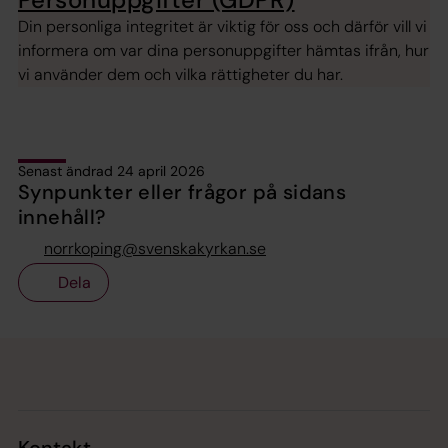
Din personliga integritet är viktig för oss och därför vill vi
informera om var dina personuppgifter hämtas ifrån, hur
vi använder dem och vilka rättigheter du har.
Senast ändrad 24 april 2026
Synpunkter eller frågor på sidans
innehåll?
norrkoping@svenskakyrkan.se
Dela
Tillbaka till toppen
Tillbaka till innehållet