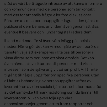
stöd av vårt
berättigade intresse
av att kunna informera
och kommunicera med de personer som tar kontakt
med oss för att ställa frågor eller föra diskussioner.
Förutom att dina personuppgifter lagras i den tjänst du
publicerat dem behandlar vi dem även genom att läsa,
eventuellt besvara och i undantagsfall radera dem.
Ibland marknadsför vi även våra inlägg på sociala
medier. När vi gör det kan vi med hjälp av den berörda
tjänsten välja att exempelvis rikta oss till personer i
vissa åldrar som bor inom ett visst område. Det kan
även hända att vi riktar oss till personer med vissa
intressen som de själva angivit på sin profil. Vi får inte
tillgång till några uppgifter om specifika personer, utan
all faktisk behandling av personuppgifter utförs av
leverantören av den sociala tjänsten, och sker med stöd
av det
samtycke
till marknadsföring som du lämnar till
leverantören. Vi kan även följa upp våra
annonskampanjer genom att ta fram rapporter och