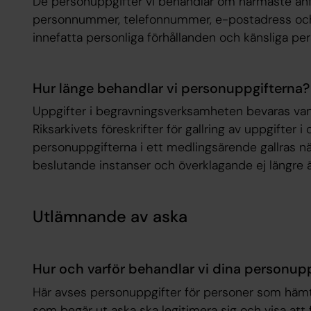
De personuppgifter vi behandlar om närmaste anfö
personnummer, telefonnummer, e-postadress och 
innefatta personliga förhållanden och känsliga per
Hur länge behandlar vi personuppgifterna?
Uppgifter i begravningsverksamheten bevaras vanlig
Riksarkivets föreskrifter för gallring av uppgifter 
personuppgifterna i ett medlingsärende gallras nä
beslutande instanser och överklagande ej längre är
Utlämnande av aska
Hur och varför behandlar vi dina personupp
Här avses personuppgifter för personer som hämta
som begär ut aska ska legitimera sig och visa att 