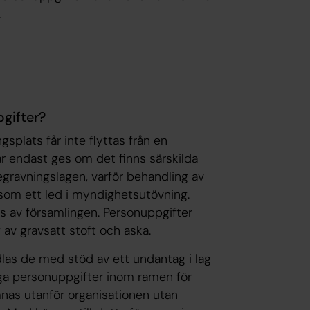
.
gifter?
splats får inte flyttas från en
 får endast ges om det finns särskilda
 begravningslagen, varför behandling av
som ett led i
myndighetsutövning
.
vas av församlingen. Personuppgifter
av gravsatt stoft och aska.
as de med stöd av ett undantag i lag
liga personuppgifter inom ramen för
mnas utanför organisationen utan