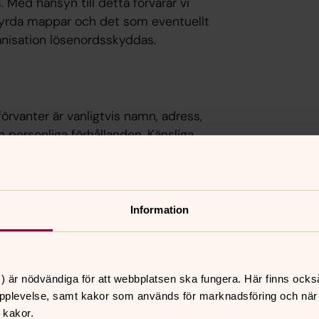
 Med hänsyn till detta förvarar vi
sstyrda mappar och det som eventuellt
nisation lösenordsskyddas.
rvanter är vanligtvis namn, adress,
ersonliga förhållanden. Känsliga
rendet.
Information
tvis för historiska ändamål. Vi följer
i denna verksamhet.
) är nödvändiga för att webbplatsen ska fungera. Här finns ocks
pplevelse, samt kakor som används för marknadsföring och när vi
 kakor.