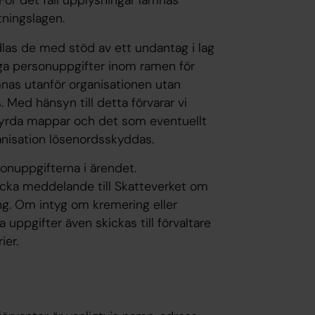
tningslagen.
as de med stöd av ett undantag i lag
liga personuppgifter inom ramen för
mnas utanför organisationen utan
 Med hänsyn till detta förvarar vi
sstyrda mappar och det som eventuellt
nisation lösenordsskyddas.
onuppgifterna i ärendet.
icka meddelande till Skatteverket om
ing. Om intyg om kremering eller
 uppgifter även skickas till förvaltare
ier.