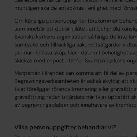
muntligen ska de antecknas i enlighet med förval
Om känsliga personuppgifter förekommer behandl
som innebär att det är tillåtet att behandla käns
Svenska kyrkans organisation så länge de inte lä
samtycke och tillräckliga säkerhetsåtgärder vidtas.
pärmar i inlåsta skåp, filer i datorn i behörighet
skickas med e-post utanför Svenska kyrkans orga
Motparten i ärendet kan komma att få del av pers
Begravningsverksamheten är också skyldig att sk
tvist föreligger rörande kremering eller gravsättn
gravsättning redan utfärdats när tvist uppstått ska
av begravningsplatser och innehavare av kremator
Vilka personuppgifter behandlar vi?