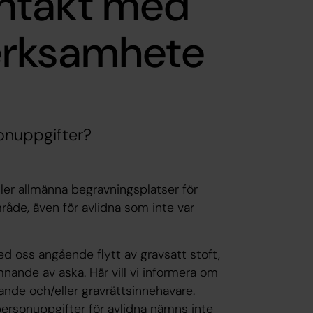
ntakt med
erksamhete
sonuppgifter?
ler allmänna begravningsplatser för
råde, även för avlidna som inte var
ed oss angående flytt av gravsatt stoft,
nande av aska. Här vill vi informera om
ande och/eller gravrättsinnehavare.
ersonuppgifter för avlidna nämns inte