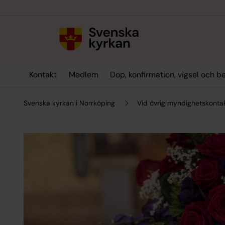
Till innehållet
Till undermeny
Kontakt
Medlem
Dop, konfirmation, vigsel och b
Svenska kyrkan i Norrköping
Vid övrig myndighetskont