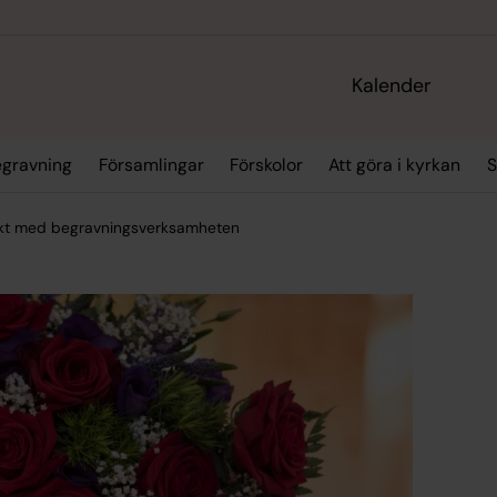
Kalender
egravning
Församlingar
Förskolor
Att göra i kyrkan
S
akt med begravningsverksamheten