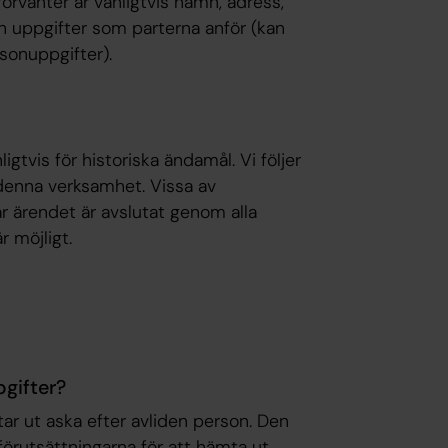
rvanter är vanligtvis namn, adress,
uppgifter som parterna anför (kan
sonuppgifter).
tvis för historiska ändamål. Vi följer
i denna verksamhet. Vissa av
r ärendet är avslutat genom alla
 möjligt.
gifter?
r ut aska efter avliden person. Den
förutsättningarna för att hämta ut