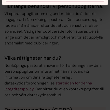
Hur länge behandlar vi personuppgifterna?
Vi sparar uppgifter om dig under tiden du är ideellt
engagerad i Norrköpings pastorat. Dina personuppgifter
raderas 13 månader efter det att du senast var aktiv
som ideell. Vad gäller publicerade foton sparas de så
länge som det är lämpligt och motiverat för att uppfylla
ändamålet med publiceringen.
Vilka rättigheter har du?
Norrköpings pastorat ansvarar för hanteringen av dina
personuppgifter om inte annat nämns ovan. För
information om dina rättigheter enligt
dataskyddsförordningen, se
startsidan för denna
integritetspolicy
. Där hittar du även kontaktuppgifter till
oss och vårt dataskyddsombud.