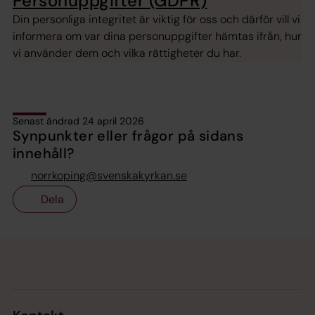
Personuppgifter (GDPR)
Din personliga integritet är viktig för oss och därför vill vi
informera om var dina personuppgifter hämtas ifrån, hur
vi använder dem och vilka rättigheter du har.
Senast ändrad 24 april 2026
Synpunkter eller frågor på sidans
innehåll?
norrkoping@svenskakyrkan.se
Dela
Tillbaka till toppen
Tillbaka till innehållet