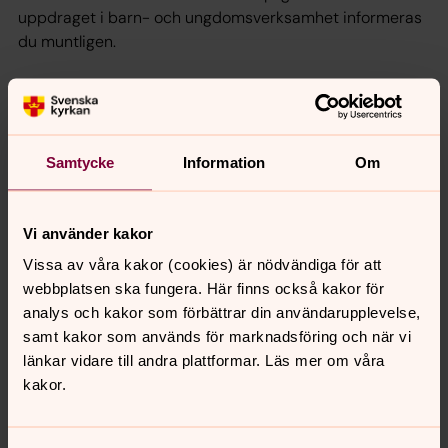
uppdraget i barn- och ungdomsverksamhet informeras
du muntligen.
Vilka personuppgifter behandlar vi?
Det rör sig huvudsakligen om namn, personnummer,
adress, telefonnummer, e-postadress, eventuella
Samtycke
Information
Om
allergier eller andra viktiga hälsouppgifter samt namn
och telefonnummer till nära anhörig. Under din tid som
ideell kan vi även komma att behandla foton och filmer
Vi använder kakor
där du finns med.
Vissa av våra kakor (cookies) är nödvändiga för att
Uppgifterna samlas vanligen in genom att du fyller i
webbplatsen ska fungera. Här finns också kakor för
uppgifterna på en blankett eller på annat sätt själv delar
analys och kakor som förbättrar din användarupplevelse,
uppgifterna med oss.
samt kakor som används för marknadsföring och när vi
länkar vidare till andra plattformar. Läs mer om våra
kakor.
Vilka andra tar del av dina
personuppgifter?